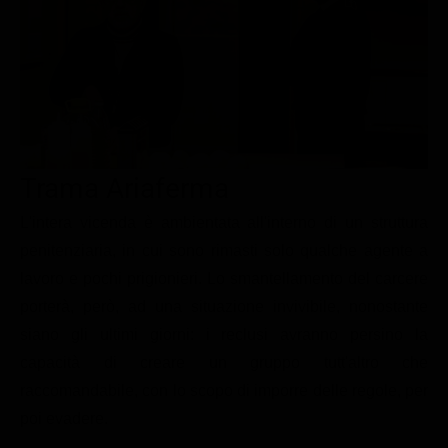
Le interviste in esclusiva
Tempesta D’amore
Temptation Island
Film da vedere
Il Paradiso delle signore
Ultima Fermata
Piattaforme streaming
Un Posto al Sole
Talent show
Apple TV Plus
Segreti di Famiglia
Infotainment
Discovery Plus
The Family
Game Show
Disney plus
Trama Ariaferma
Uomini e Donne
NetFlix
L'intera vicenda è ambientata all'interno di un struttura
penitenziaria, in cui sono rimasti solo qualche agente a
Gossip
Now TV
lavoro e pochi prigionieri. Lo smantellamento del carcere
Sport in tv
Paramount Plus
porterà, però, ad una situazione invivibile, nonostante
Cartoni Anime e Manga
Prime Video
siano gli ultimi giorni: i reclusi avranno persino la
Vip e Personaggi Tv
RaiPlay
capacità di creare un gruppo tutt'altro che
raccomandabile, con lo scopo di imporre delle regole, per
Musica
poi evadere.
Oroscopo Paolo Fox