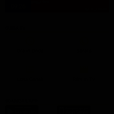
cinque feriti
09:26
TUTTE LE NEWS
GUIDA TV
Ora in Onda
Serata
21:08
21:14
21:15
21:25
22:50
23:00
21:10
21:15
21:19
21:30
22:51
23:03
Lista Canali
Film in TV
SCARICA L'APP