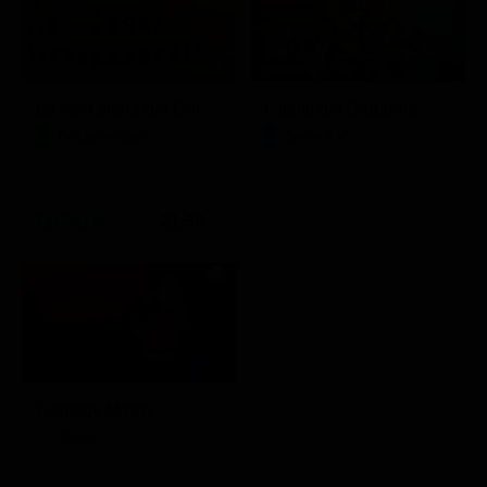
Stagione 1 - Ep. 1
La vera storia del Colosseo: ascesa e caduta
I delitti del BarLume
Documentario
Serie TV
21:30
Comedy Match
Show