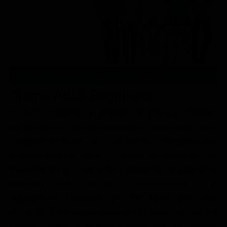
Le interviste in esclusiva
Tempesta D’amore
Temptation Island
Film da vedere
Il Paradiso delle signore
Ultima Fermata
Piattaforme streaming
Un Posto al Sole
Talent show
Apple TV Plus
Segreti di Famiglia
Infotainment
Discovery Plus
The Family
Game Show
Disney plus
Trama Adult Beginners
Uomini e Donne
NetFlix
Prossimo a lanciare un prodotto che potrebbe cambiare
per sempre il corso della sua carriera, l'imprenditore Jake
Gossip
Now TV
commette un errore che costa alla sua compagnia due
Sport in tv
Paramount Plus
milioni e mezzo di dollari, portandola alla bancarotta. Un
Cartoni Anime e Manga
Prime Video
fallimento che gli costa anche l'abbandono da parte della
Vip e Personaggi Tv
RaiPlay
fidanzata e che lo costringe a ricominciare da zero e
abbandonare Manhattan per far ritorno alla casa
Musica
d'infanzia. Torna così a vivere con la sorella Justine e il
Oroscopo Paolo Fox
cognato Danny, diventando il baby sitter del nipotino