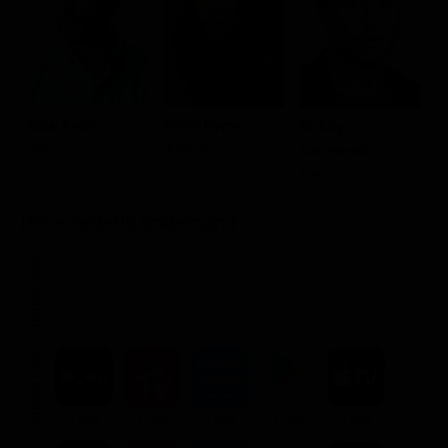
Rose Byrne
Nick Kroll
Bobby
J
Justine
Jake
Cannavale
H
Danny
Dove vederlo ondemand
STREAMING
NOLEGGIA
3.99€
3.99€
3.99€
3.99€
3.99€