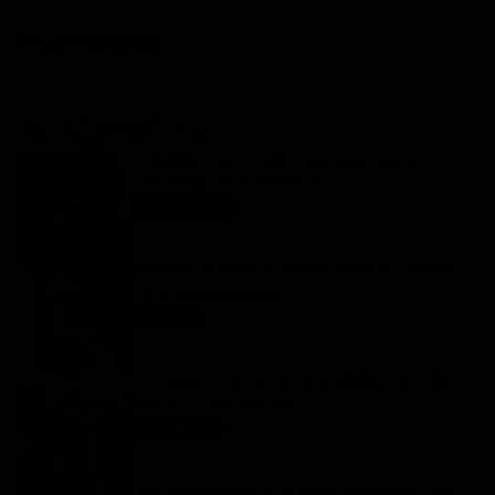
FILM STASERA
GLI ULTIMI ARTICOLI
Forbidden fruit 4, replica puntata 7 agosto in
streaming | Video Mediaset
Forbidden fruit
7 Agosto 2026
Beautiful streaming, replica puntata 7 agosto
2026 | Video Mediaset
Beautiful
7 Agosto 2026
Lo straniero, un convincente adattamento del
romanzo – Recensione
Apple TV Plus
7 Agosto 2026
TIM Summer Hits 2026 Remix stasera in tv su