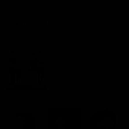
Classifiche
Teddy - tre anni appena.
Migliori film
Scheda del film
Migliori Serie TV
Regia: Ross Katz
US 2014
Commedia / Drammatico
Rating:
Cast