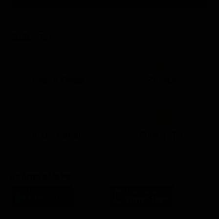
TUTTE LE NEWS
GUIDA TV
Ora in Onda
Serata
21:05
21:10
21:17
22:57
23:10
23:30
21:08
21:15
21:19
23:03
23:17
23:30
Lista Canali
Film in TV
SCARICA L'APP