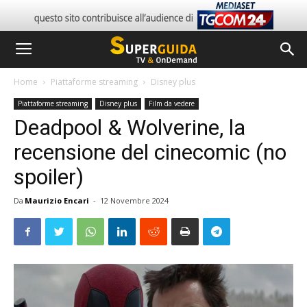
Home
Piattaforme streaming
Disney plus
Piattaforme streaming
Disney plus
Film da vedere
Deadpool & Wolverine, la
recensione del cinecomic (no
spoiler)
Da
Maurizio Encari
-
12 Novembre 2024