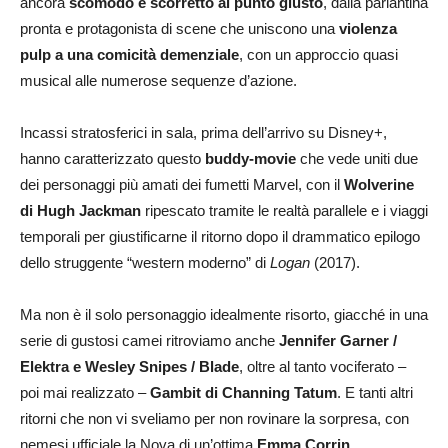
ancora
scomodo e scorretto al punto giusto
, dalla parlantina
pronta e protagonista di scene che uniscono una
violenza
pulp a una comicità demenziale
, con un approccio quasi
musical alle numerose sequenze d’azione.
Incassi stratosferici in sala, prima dell’arrivo su Disney+,
hanno caratterizzato questo
buddy-movie
che vede uniti due
dei personaggi più amati dei fumetti Marvel, con il
Wolverine
di Hugh Jackman
ripescato tramite le realtà parallele e i viaggi
temporali per giustificarne il ritorno dopo il drammatico epilogo
dello struggente “western moderno” di
Logan
(2017).
Ma non è il solo personaggio idealmente risorto, giacché in una
serie di gustosi camei ritroviamo anche
Jennifer Garner /
Elektra e Wesley Snipes / Blade
, oltre al tanto vociferato –
poi mai realizzato –
Gambit di Channing Tatum
. E tanti altri
ritorni che non vi sveliamo per non rovinare la sorpresa, con
nemesi ufficiale la Nova di un’ottima
Emma Corrin
.