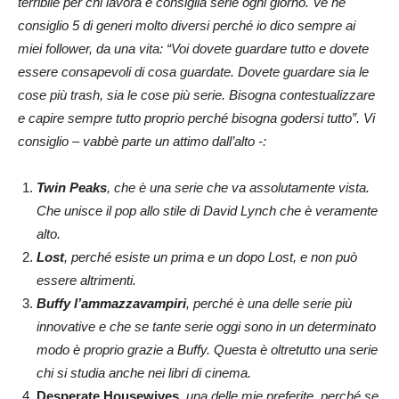
terribile per chi lavora e consiglia serie ogni giorno. Ve ne
consiglio 5 di generi molto diversi perché io dico sempre ai
miei follower, da una vita: “Voi dovete guardare tutto e dovete
essere consapevoli di cosa guardate. Dovete guardare sia le
cose più trash, sia le cose più serie. Bisogna contestualizzare
e capire sempre tutto proprio perché bisogna godersi tutto”. Vi
consiglio – vabbè parte un attimo dall’alto -:
Twin Peaks
, che è una serie che va assolutamente vista.
Che unisce il pop allo stile di David Lynch che è veramente
alto.
Lost
, perché esiste un prima e un dopo Lost, e non può
essere altrimenti.
Buffy l’ammazzavampiri
, perché è una delle serie più
innovative e che se tante serie oggi sono in un determinato
modo è proprio grazie a Buffy. Questa è oltretutto una serie
chi si studia anche nei libri di cinema.
Desperate Housewives
,
una delle mie preferite, perché se