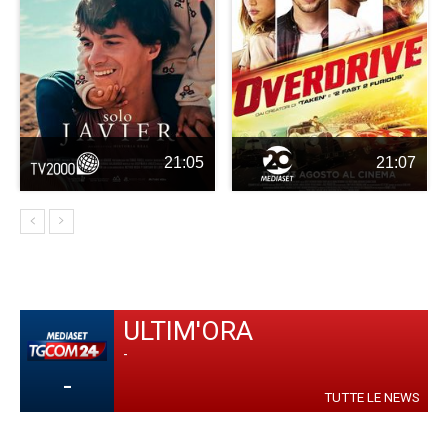
21:05
21:07
ULTIM'ORA
-
-
TUTTE LE NEWS