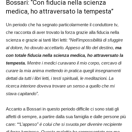
Bossari: “Con fiducia nella scienza
medica, ho attraversato la tempesta”
Un periodo che ha segnato particolarmente il conduttore tv,
che racconta di aver trovato la forza grazie alla fiducia nella
scienza e grazie ai tanti libri letti:
“Nell’impossibilità di sfuggire
al dolore, ho dovuto accettarlo. Appeso al filo del destino,
ma
con totale fiducia nella scienza medica, ho attraversato la
tempesta.
Mentre i medici curavano il mio corpo, cercavo di
curare la mia anima mettendo in pratica quegli insegnamenti
dettati da tutti i libri letti, i testi spirituali, le meditazioni. La
ricerca interiore doveva trovare un senso a quello che mi
stava capitando”.
Accanto a Bossari in questo periodo difficile ci sono stati gli
affetti di sempre, a partire dalla sua famiglia e dalle persone più
care:
““L’appeso” é colui che si svuota per divenire recipiente
di forze luminose. Questa malattia ha rappresentato per me