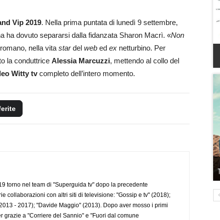
and Vip 2019
. Nella prima puntata di lunedì 9 settembre,
 ha dovuto separarsi dalla fidanzata Sharon Macrì. «
Non
 romano, nella vita
star
del
web
ed
ex
netturbino. Per
o la conduttrice
Alessia Marcuzzi
, mettendo al collo del
deo Witty tv
completo dell’intero momento.
ferite
 torno nel team di "Superguida tv" dopo la precedente
collaborazioni con altri siti di televisione: "Gossip e tv" (2018);
2013 - 2017); "Davide Maggio" (2013). Dopo aver mosso i primi
r grazie a "Corriere del Sannio" e "Fuori dal comune