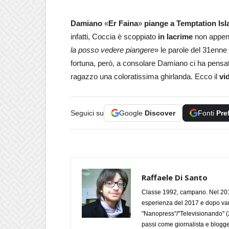
Damiano
«
Er Faina
»
piange
a
Temptation Isl
infatti, Coccia è scoppiato
in lacrime
non appena
la posso vedere piangere
» le parole del 31enne
fortuna, però, a consolare Damiano ci ha pensat
ragazzo una coloratissima ghirlanda. Ecco il
vi
Seguici su
Google
Discover
Fonti
Pre
Raffaele Di Santo
Classe 1992, campano. Nel 2019
esperienza del 2017 e dopo varie 
"Nanopress"/"Televisionando" (
passi come giornalista e blogge