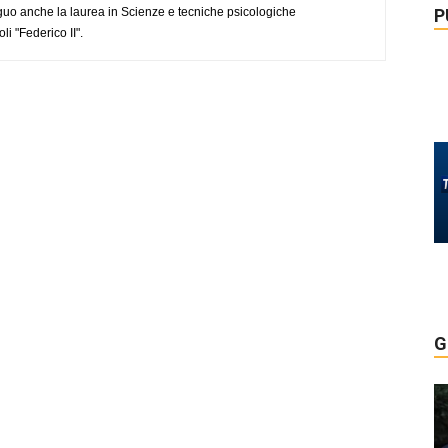
uo anche la laurea in Scienze e tecniche psicologiche
P
li "Federico II".
G