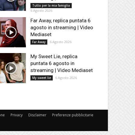
Tutto per la mia famiglia
6 Agosto 2026
Far Away, replica puntata 6
agosto in streaming | Video
Mediaset
6 Agosto 2026
Far Away
My Sweet Lie, replica
puntata 6 agosto in
streaming | Video Mediaset
6 Agosto 2026
My sweet lie
one
Privacy
Disclaimer
Preferenze pubblicitarie