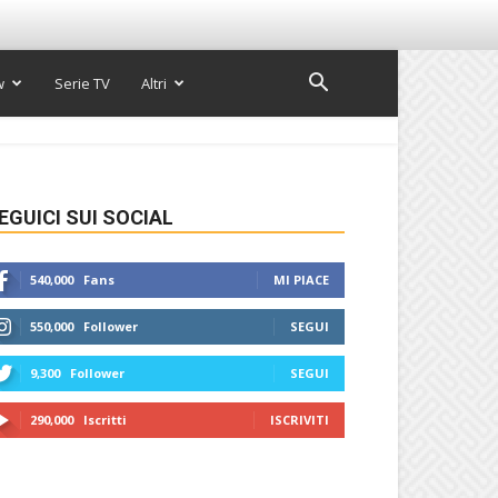
w
Serie TV
Altri
EGUICI SUI SOCIAL
540,000
Fans
MI PIACE
550,000
Follower
SEGUI
9,300
Follower
SEGUI
290,000
Iscritti
ISCRIVITI