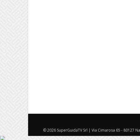
© 2026 SuperGuidaTV Srl | Via Cimarosa 65 - 80127 Nap