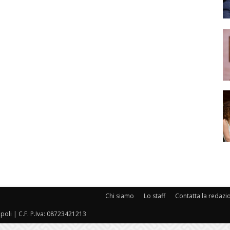
Chi siamo
Lo staff
Contatta la redazi
oli | C.F. P.Iva: 08723421213