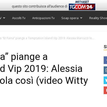
V
Ascolti Tv
Anticipazioni Tv
Soap opera
Reality Sho
 “Er Faina” piange a Temptation Island Vip 2019: Alessia Marcuzzi lo...
S
a” piange a
d Vip 2019: Alessia
ola così (video Witty