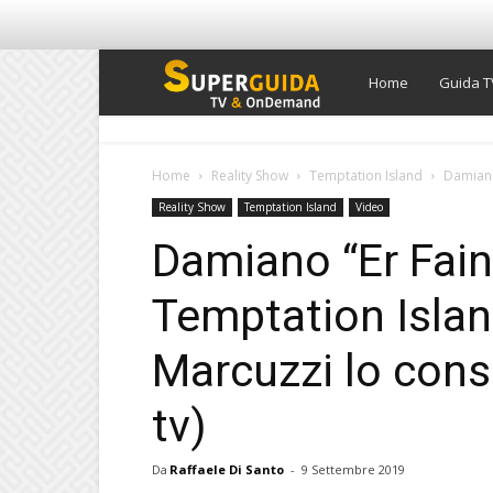
Super
Home
Guida T
Guida
Home
Reality Show
Temptation Island
Damiano
Reality Show
Temptation Island
Video
TV
Damiano “Er Fain
Temptation Islan
Marcuzzi lo cons
tv)
Da
Raffaele Di Santo
-
9 Settembre 2019