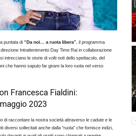
a puntata di
“Da noi… a ruota libera”
, il programma
a direzione Intrattenimento Day Time Rai in collaborazione
 intrecciano le storie di volti noti dello spettacolo, del
i che hanno saputo far girare la loro ruota nel verso
on Francesca Fialdini:
8 maggio 2023
o di raccontare la nostra società attraverso le cadute e le
ti diversi sollecitati anche dalla “ruota” che fornisce indizi,
olo davanti ai quali gli ospiti sono chiamati a reagire.