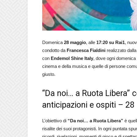
Domenica
28 maggio
, alle
17:20 su Rai1
, nuov
condotto da
Francesca Fialdini
realizzato dall
con
Endemol Shine Italy
, dove ogni domenica si
cinema e della musica e quelle di persone comun
giusto.
“Da noi… a Ruota Libera” c
anticipazioni e ospiti – 2
L’obiettivo di
“Da noi… a Ruota Libera”
è quell
risalite dei suoi protagonisti. In ogni puntata spun
ricordi, rivelazioni, momenti di gioco e di spettac