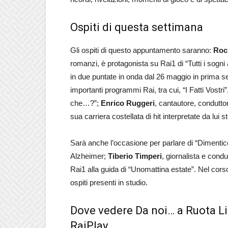
Ospiti di questa settimana
Gli ospiti di questo appuntamento saranno:
Roc
romanzi, è protagonista su Rai1 di “Tutti i sogn
in due puntate in onda dal 26 maggio in prima s
importanti programmi Rai, tra cui, “I Fatti Vostr
che…?”;
Enrico Ruggeri
, cantautore, conduttor
sua carriera costellata di hit interpretate da lui s
Sarà anche l’occasione per parlare di “Dimentico
Alzheimer;
Tiberio Timperi
, giornalista e cond
Rai1 alla guida di “Unomattina estate”. Nel cor
ospiti presenti in studio.
Dove vedere Da noi… a Ruota Lib
RaiPlay