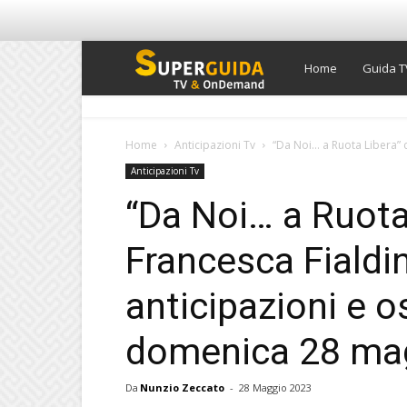
Super
Home
Guida T
Guida
Home
Anticipazioni Tv
“Da Noi… a Ruota Libera” co
Anticipazioni Tv
TV
“Da Noi… a Ruota
Francesca Fialdin
anticipazioni e os
domenica 28 ma
Da
Nunzio Zeccato
-
28 Maggio 2023