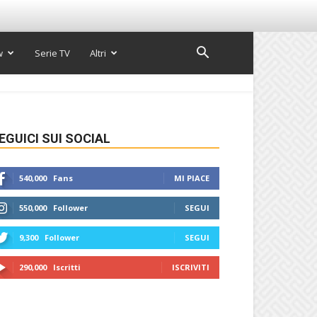
w
Serie TV
Altri
EGUICI SUI SOCIAL
540,000
Fans
MI PIACE
550,000
Follower
SEGUI
9,300
Follower
SEGUI
290,000
Iscritti
ISCRIVITI