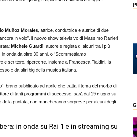
P
ío Muñoz Morales
, attrice, conduttrice e autrice di due
i ancora in volo”, il nuovo show televisivo di Massimo Ranieri
erata;
Michele Guardì
, autore e regista di alcuni tra i più
i”, in onda da oltre 30 anni, o “Scommettiamo
e e scrittore, ripercorre, insieme a Francesca Fialdini, la
tesso e da altri big della musica italiana.
”, brano pubblicato ad aprile che tratta il tema del morbo di
uttore di tanti programmi di successo, sarà dal 19 giugno su
so della puntata, non mancheranno sorprese per alcuni degli
G
era: in onda su Rai 1 e in streaming su