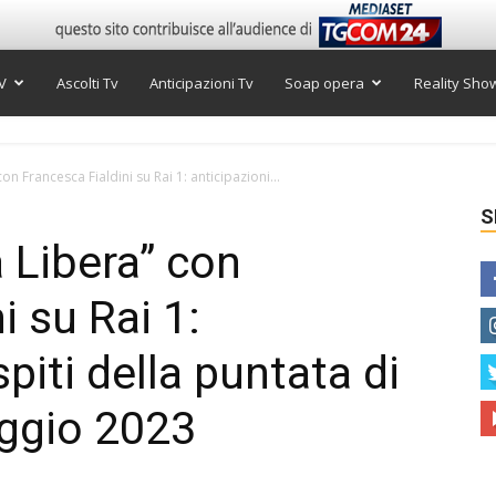
V
Ascolti Tv
Anticipazioni Tv
Soap opera
Reality Sho
n Francesca Fialdini su Rai 1: anticipazioni...
S
 Libera” con
i su Rai 1:
piti della puntata di
ggio 2023