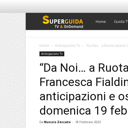
Super
Home
Guida T
Guida
Home
Anticipazioni Tv
“Da Noi… a Ruota Libera” co
Anticipazioni Tv
TV
“Da Noi… a Ruota
Francesca Fialdin
anticipazioni e os
domenica 19 feb
Da
Nunzio Zeccato
-
18 Febbraio 2023