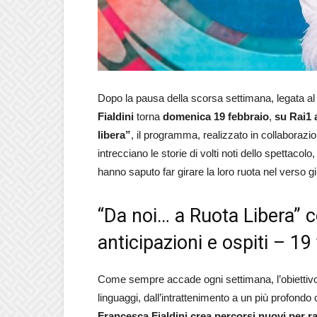
Dopo la pausa della scorsa settimana, legata a
Fialdini
torna
domenica 19 febbraio
,
su Rai1 
libera”
, il programma, realizzato in collaboraz
intrecciano le storie di volti noti dello spettac
hanno saputo far girare la loro ruota nel verso gi
“Da noi… a Ruota Libera” c
anticipazioni e ospiti – 1
Come sempre accade ogni settimana, l’obiettiv
linguaggi, dall’intrattenimento a un più profondo
Francesca Fialdini crea percorsi nuovi per ra