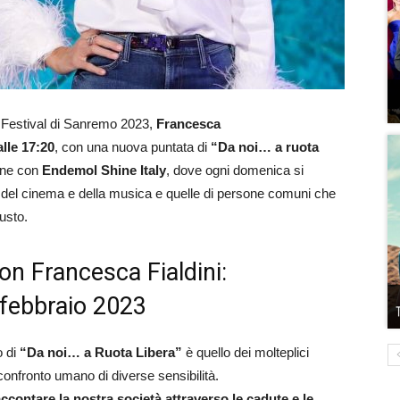
l Festival di Sanremo 2023,
Francesca
alle 17:20
, con una nuova puntata di
“Da noi… a ruota
ione con
Endemol Shine Italy
, dove ogni domenica si
olo, del cinema e della musica e quelle di persone comuni che
usto.
on Francesca Fialdini:
9 febbraio 2023
o di
“Da noi… a Ruota Libera”
è quello dei molteplici
 confronto umano di diverse sensibilità.
ccontare la nostra società attraverso le cadute e le