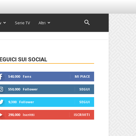
w
Serie TV
Altri
EGUICI SUI SOCIAL
540,000
Fans
MI PIACE
550,000
Follower
SEGUI
9,300
Follower
SEGUI
290,000
Iscritti
ISCRIVITI