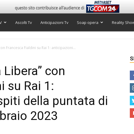
V
Ascolti Tv
Anticipazioni Tv
Soap opera
Reality Sho
n Francesca Fialdini su Rai 1: anticipazioni...
S
 Libera” con
i su Rai 1:
piti della puntata di
braio 2023