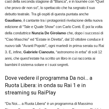
cast della seconda stagione di “Blanca”, e in tournée con “Quel
che provo dir non so”, lo spettacolo che ha segnato il suo
debutto teatrale. Tra gli ospiti di questa puntata anche
Gaudiano
, il cantante tra i protagonisti rivelazione della nuova
edizione di “Tale e Quale Show” con Carlo Conti. È poi la volta
della conduttrice
Nunzia
De
Girolamo
che, dopo i successi di
“Ciao Maschio” ed “Estate in Diretta”, dal 10 ottobre conduce il
nuovo talk “Avanti Popolo”, ogni martedì in prima serata su Rai
3. E, infine,
Gabriele
Ciancuto
, “astronomo in erba” di soli 12
anni, che quest’estate ha scritto un libro in cui racconta ai
bambini il sistema solare e i suoi segreti.
Dove vedere il programma Da noi… a
Ruota Libera: in onda su Rai 1 e in
streaming su RaiPlay
“Da Noi… a Ruota Libera” è un programma di Massimo