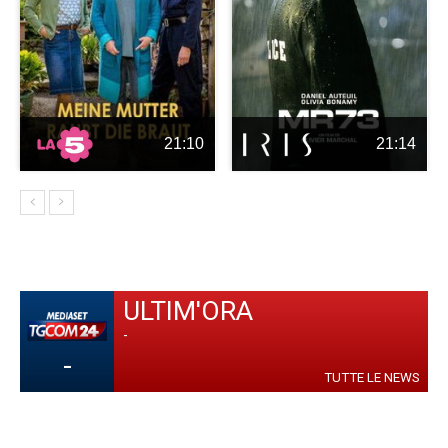
21:10
21:14
ULTIM'ORA
-
-
TUTTE LE NEWS