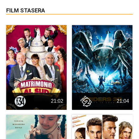
FILM STASERA
21:02
21:04