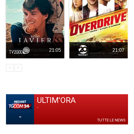
21:05
21:07
ULTIM'ORA
-
-
TUTTE LE NEWS