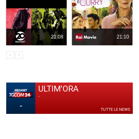
21:08
21:10
ULTIM'ORA
-
-
TUTTE LE NEWS