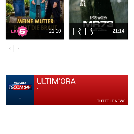
21:10
21:14
ULTIM'ORA
-
-
TUTTE LE NEWS