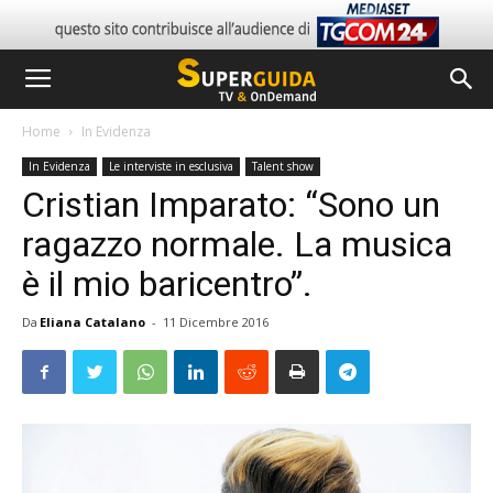
Home
In Evidenza
In Evidenza
Le interviste in esclusiva
Talent show
Cristian Imparato: “Sono un
ragazzo normale. La musica
è il mio baricentro”.
Da
Eliana Catalano
-
11 Dicembre 2016