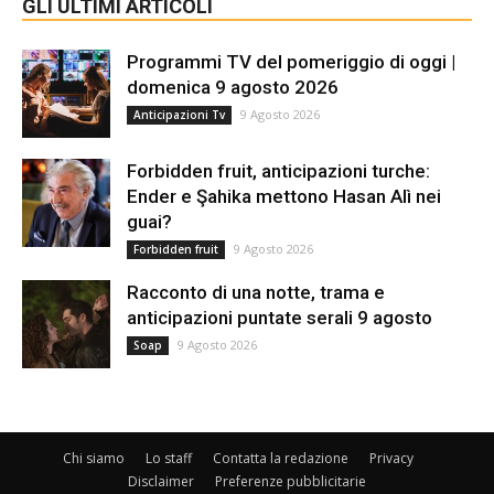
GLI ULTIMI ARTICOLI
Programmi TV del pomeriggio di oggi |
domenica 9 agosto 2026
9 Agosto 2026
Anticipazioni Tv
Forbidden fruit, anticipazioni turche:
Ender e Şahika mettono Hasan Alì nei
guai?
9 Agosto 2026
Forbidden fruit
Racconto di una notte, trama e
anticipazioni puntate serali 9 agosto
9 Agosto 2026
Soap
Chi siamo
Lo staff
Contatta la redazione
Privacy
Disclaimer
Preferenze pubblicitarie