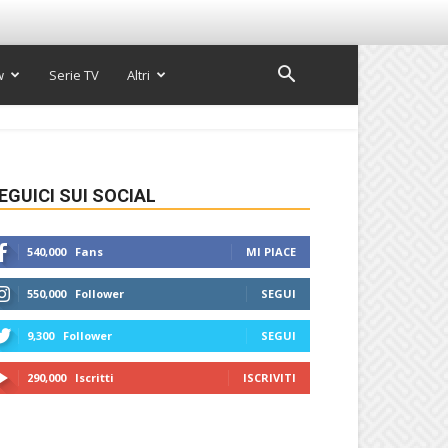
w
Serie TV
Altri
EGUICI SUI SOCIAL
540,000
Fans
MI PIACE
550,000
Follower
SEGUI
9,300
Follower
SEGUI
290,000
Iscritti
ISCRIVITI