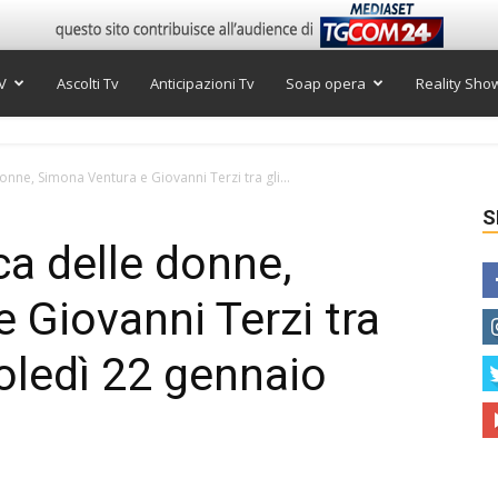
V
Ascolti Tv
Anticipazioni Tv
Soap opera
Reality Sho
nne, Simona Ventura e Giovanni Terzi tra gli...
S
a delle donne,
 Giovanni Terzi tra
coledì 22 gennaio