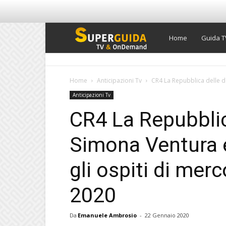
Super
Home
Guida T
Guida
Home
Anticipazioni Tv
CR4 La Repubblica delle do
Anticipazioni Tv
TV
CR4 La Repubblic
Simona Ventura e
gli ospiti di mer
2020
Da
Emanuele Ambrosio
-
22 Gennaio 2020