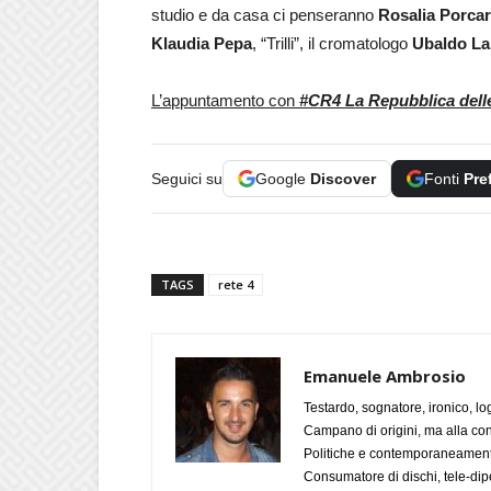
studio e da casa ci penseranno
Rosalia
Porca
Klaudia
Pepa
, “Trilli”, il cromatologo
Ubaldo
La
L’appuntamento con
#CR4 La Repubblica del
Seguici su
Google
Discover
Fonti
Pre
TAGS
rete 4
Emanuele Ambrosio
Testardo, sognatore, ironico, l
Campano di origini, ma alla con
Politiche e contemporaneamente 
Consumatore di dischi, tele-dip