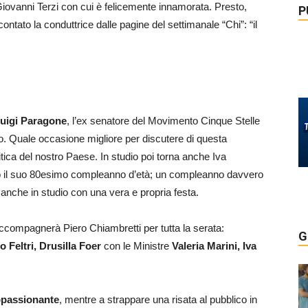
ovanni Terzi con cui è felicemente innamorata. Presto,
P
ntato la conduttrice dalle pagine del settimanale “Chi”: “il
luigi Paragone
, l’ex senatore del Movimento Cinque Stelle
io. Quale occasione migliore per discutere di questa
itica del nostro Paese. In studio poi torna anche Iva
to il suo 80esimo compleanno d’età; un compleanno davvero
anche in studio con una vera e propria festa.
ccompagnerà Piero Chiambretti per tutta la serata:
G
 Feltri, Drusilla Foer
con le Ministre
Valeria Marini, Iva
passionante
, mentre a strappare una risata al pubblico in