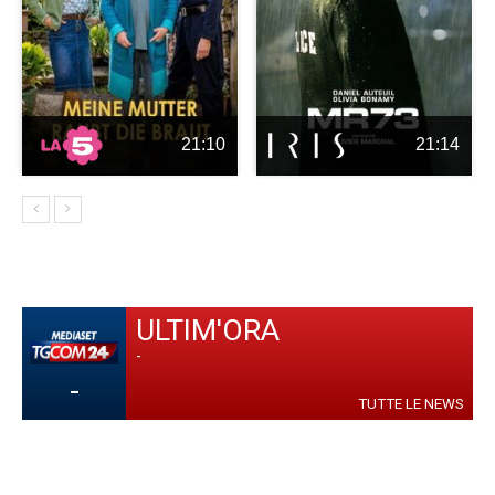
21:10
21:14
ULTIM'ORA
-
-
TUTTE LE NEWS