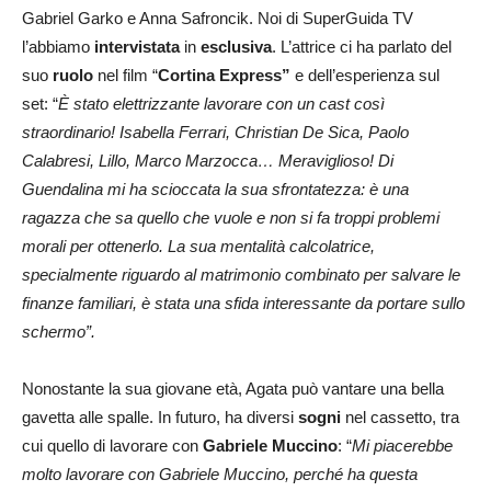
Gabriel Garko e Anna Safroncik. Noi di SuperGuida TV
l’abbiamo
intervistata
in
esclusiva
. L’attrice ci ha parlato del
suo
ruolo
nel film “
Cortina Express”
e dell’esperienza sul
set: “
È stato elettrizzante lavorare con un cast così
straordinario! Isabella Ferrari, Christian De Sica, Paolo
Calabresi, Lillo, Marco Marzocca… Meraviglioso! Di
Guendalina mi ha scioccata la sua sfrontatezza: è una
ragazza che sa quello che vuole e non si fa troppi problemi
morali per ottenerlo. La sua mentalità calcolatrice,
specialmente riguardo al matrimonio combinato per salvare le
finanze familiari, è stata una sfida interessante da portare sullo
schermo”.
Nonostante la sua giovane età, Agata può vantare una bella
gavetta alle spalle. In futuro, ha diversi
sogni
nel cassetto, tra
cui quello di lavorare con
Gabriele Muccino
: “
Mi piacerebbe
molto lavorare con Gabriele Muccino, perché ha questa