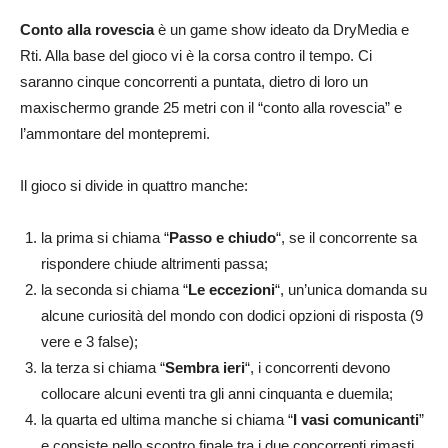
Conto alla rovescia
è un game show ideato da DryMedia e
Rti. Alla base del gioco vi è la corsa contro il tempo. Ci
saranno cinque concorrenti a puntata, dietro di loro un
maxischermo grande 25 metri con il “conto alla rovescia” e
l’ammontare del montepremi.
Il gioco si divide in quattro manche:
la prima si chiama “
Passo e chiudo
“, se il concorrente sa
rispondere chiude altrimenti passa;
la seconda si chiama “
Le eccezioni
“, un’unica domanda su
alcune curiosità del mondo con dodici opzioni di risposta (9
vere e 3 false);
la terza si chiama “
Sembra ieri
“, i concorrenti devono
collocare alcuni eventi tra gli anni cinquanta e duemila;
la quarta ed ultima manche si chiama “
I vasi comunicanti
”
e consiste nello scontro finale tra i due concorrenti rimasti