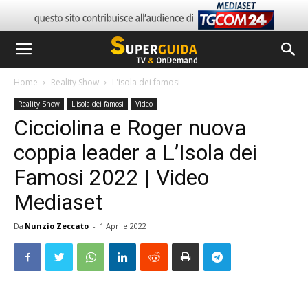
Home
Reality Show
L'isola dei famosi
Reality Show
L'isola dei famosi
Video
Cicciolina e Roger nuova
coppia leader a L’Isola dei
Famosi 2022 | Video
Mediaset
Da
Nunzio Zeccato
-
1 Aprile 2022