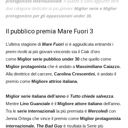
protagonista internazionale
. A queste si sono aggiunte altre
due categorie dedicate ai più giovani:
Miglior serie e Miglior
protagonista per gli appassionati under 30.
Il pubblico premia Mare Fuori 3
L’ultima stagione di
Mare Fuori
si è aggiudicata entrambi i
premi rivolti ai più giovani vincendo sia il Ciak d’oro
come
Miglior serie pubblico under 30
che quello come
Miglior protagonista
che è andato a
Massimiliano Caiazzo.
Alla direttrice del carcere,
Carolina Crescentini
, è andato il
premio come
Migliore attrice italiana
.
Miglior serie italiana dell’anno
è
Tutto chiede salvezza
.
Mentre
Lino Guanciale
è il
Migliore attore italiano
dell’anno.
Tra
le
serie internazionali
la più premiata è
Mercoledì
con
Jenna Ortega che vince il premio come
Miglior protagonista
internazionale.
The Bad Guy
è risultata la Serie più