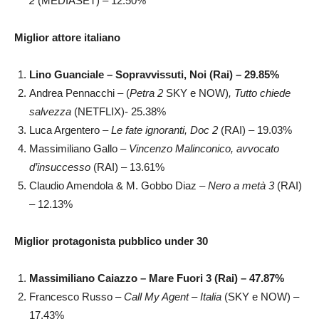
2
(MEDIASET) – 12.50%
Miglior attore italiano
Lino Guanciale – Sopravvissuti, Noi (Rai) – 29.85%
Andrea Pennacchi – (
Petra 2
SKY e NOW)
, Tutto chiede
salvezza
(NETFLIX)- 25.38%
Luca Argentero –
Le fate ignoranti, Doc 2
(RAI) – 19.03%
Massimiliano Gallo –
Vincenzo Malinconico, avvocato
d’insuccesso
(RAI)
– 13.61%
Claudio Amendola & M. Gobbo Diaz –
Nero a metà 3
(RAI)
– 12.13%
Miglior protagonista pubblico under 30
Massimiliano Caiazzo – Mare Fuori 3 (Rai) – 47.87%
Francesco Russo –
Call My Agent – Italia
(SKY e NOW)
–
17.43%