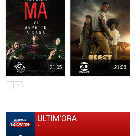
21:05
21:08
ULTIM'ORA
-
-