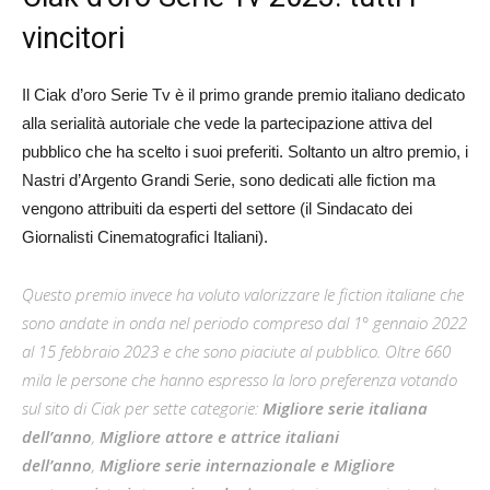
vincitori
Il Ciak d’oro Serie Tv è il primo grande premio italiano dedicato
alla serialità autoriale che vede la partecipazione attiva del
pubblico che ha scelto i suoi preferiti. Soltanto un altro premio, i
Nastri d’Argento Grandi Serie, sono dedicati alle fiction ma
vengono attribuiti da esperti del settore (il Sindacato dei
Giornalisti Cinematografici Italiani).
Questo premio invece ha voluto valorizzare le fiction italiane che
sono andate in onda nel periodo compreso dal 1° gennaio 2022
al 15 febbraio 2023 e che sono piaciute al pubblico. Oltre 660
mila le persone che hanno espresso la loro preferenza votando
sul sito di Ciak per sette categorie:
Migliore serie italiana
dell’anno
,
Migliore attore e attrice italiani
dell’anno
,
Migliore serie internazionale e Migliore