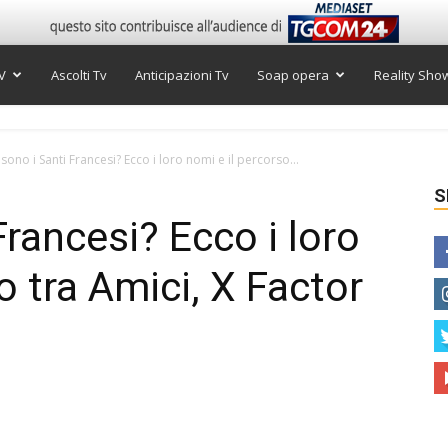
V
Ascolti Tv
Anticipazioni Tv
Soap opera
Reality Sho
 sono i Santi Francesi? Ecco i loro nomi e il percorso...
S
Francesi? Ecco i loro
o tra Amici, X Factor