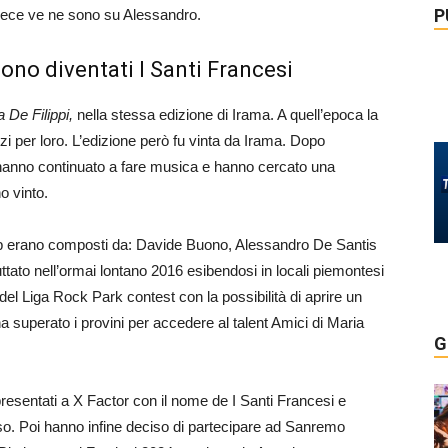
P
vece ve ne sono su Alessandro.
sono diventati I Santi Francesi
a De Filippi,
nella stessa edizione di Irama. A quell’epoca la
i per loro. L’edizione però fu vinta da Irama. Dopo
 hanno continuato a fare musica e hanno cercato una
o vinto.
e Jab erano composti da: Davide Buono, Alessandro De Santis
ato nell’ormai lontano 2016 esibendosi in locali piemontesi
ia del Liga Rock Park contest con la possibilità di aprire un
 superato i provini per accedere al talent Amici di Maria
G
sentati a X Factor con il nome de I Santi Francesi e
so. Poi hanno infine deciso di partecipare ad Sanremo