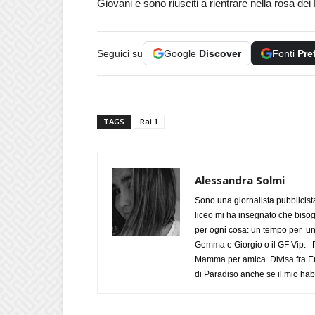
Giovani e sono riusciti a rientrare nella rosa d
Seguici su
Google
Discover
Fonti
Pre
TAGS
Rai 1
Alessandra Solmi
Sono una giornalista pubblicist
liceo mi ha insegnato che biso
per ogni cosa: un tempo per un
Gemma e Giorgio o il GF Vip. Po
Mamma per amica. Divisa fra Em
di Paradiso anche se il mio habi