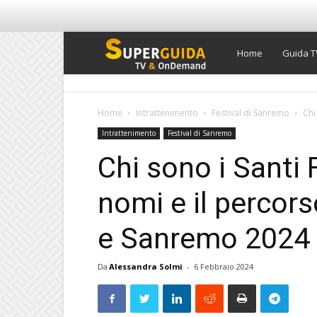
Super
Home
Guida T
Guida
Home
Intrattenimento
Festival di Sanremo
Chi
Intrattenimento
Festival di Sanremo
TV
Chi sono i Santi 
nomi e il percors
e Sanremo 2024
Da
Alessandra Solmi
-
6 Febbraio 2024