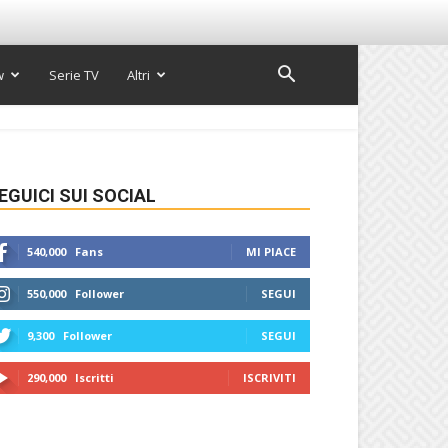
w
Serie TV
Altri
EGUICI SUI SOCIAL
540,000
Fans
MI PIACE
550,000
Follower
SEGUI
9,300
Follower
SEGUI
290,000
Iscritti
ISCRIVITI