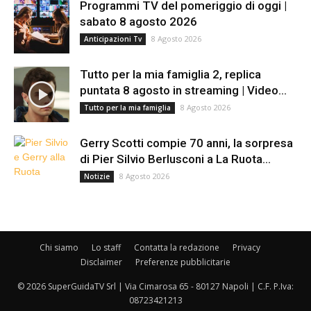
Programmi TV del pomeriggio di oggi |
sabato 8 agosto 2026
8 Agosto 2026
Anticipazioni Tv
Tutto per la mia famiglia 2, replica
puntata 8 agosto in streaming | Video...
8 Agosto 2026
Tutto per la mia famiglia
Gerry Scotti compie 70 anni, la sorpresa
di Pier Silvio Berlusconi a La Ruota...
8 Agosto 2026
Notizie
Chi siamo
Lo staff
Contatta la redazione
Privacy
Disclaimer
Preferenze pubblicitarie
© 2026 SuperGuidaTV Srl | Via Cimarosa 65 - 80127 Napoli | C.F. P.Iva:
08723421213