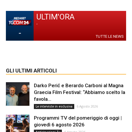
ULTIM'ORA
-
-
TUTTE LE NEWS
GLI ULTIMI ARTICOLI
Darko Perić e Berardo Carboni al Magna
Graecia Film Festival: “Abbiamo scelto la
favola...
6 Agosto 2026
Le interviste in esclusiva
Programmi TV del pomeriggio di oggi |
giovedì 6 agosto 2026
6 Agosto 2026
Anticipazioni Tv