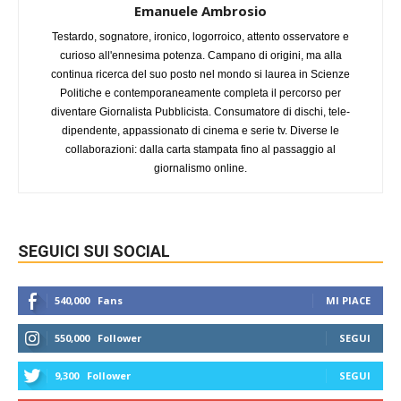
Emanuele Ambrosio
Testardo, sognatore, ironico, logorroico, attento osservatore e
curioso all'ennesima potenza. Campano di origini, ma alla
continua ricerca del suo posto nel mondo si laurea in Scienze
Politiche e contemporaneamente completa il percorso per
diventare Giornalista Pubblicista. Consumatore di dischi, tele-
dipendente, appassionato di cinema e serie tv. Diverse le
collaborazioni: dalla carta stampata fino al passaggio al
giornalismo online.
SEGUICI SUI SOCIAL
540,000
Fans
MI PIACE
550,000
Follower
SEGUI
9,300
Follower
SEGUI