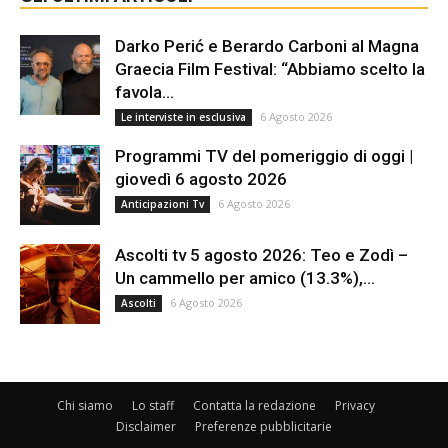
Darko Perić e Berardo Carboni al Magna
Graecia Film Festival: “Abbiamo scelto la
favola...
6 Agosto 2026
Le interviste in esclusiva
Programmi TV del pomeriggio di oggi |
giovedì 6 agosto 2026
6 Agosto 2026
Anticipazioni Tv
Ascolti tv 5 agosto 2026: Teo e Zodì –
Un cammello per amico (13.3%),...
6 Agosto 2026
Ascolti
Chi siamo
Lo staff
Contatta la redazione
Privacy
Disclaimer
Preferenze pubblicitarie