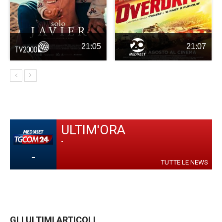
21:05
21:07
ULTIM'ORA
-
-
TUTTE LE NEWS
GLI ULTIMI ARTICOLI