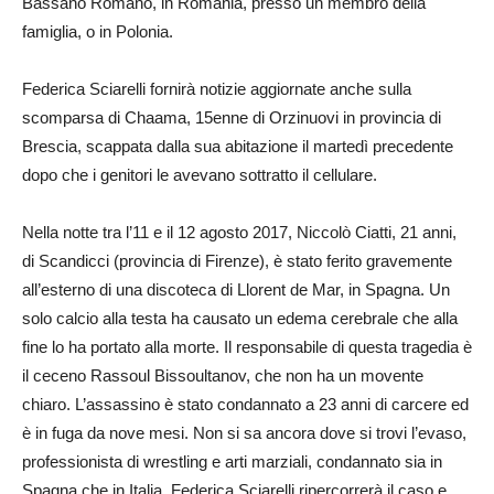
Bassano Romano, in Romania, presso un membro della
famiglia, o in Polonia.
Federica Sciarelli fornirà notizie aggiornate anche sulla
scomparsa di Chaama, 15enne di Orzinuovi in provincia di
Brescia, scappata dalla sua abitazione il martedì precedente
dopo che i genitori le avevano sottratto il cellulare.
Nella notte tra l’11 e il 12 agosto 2017, Niccolò Ciatti, 21 anni,
di Scandicci (provincia di Firenze), è stato ferito gravemente
all’esterno di una discoteca di Llorent de Mar, in Spagna. Un
solo calcio alla testa ha causato un edema cerebrale che alla
fine lo ha portato alla morte. Il responsabile di questa tragedia è
il ceceno Rassoul Bissoultanov, che non ha un movente
chiaro. L’assassino è stato condannato a 23 anni di carcere ed
è in fuga da nove mesi. Non si sa ancora dove si trovi l’evaso,
professionista di wrestling e arti marziali, condannato sia in
Spagna che in Italia. Federica Sciarelli ripercorrerà il caso e