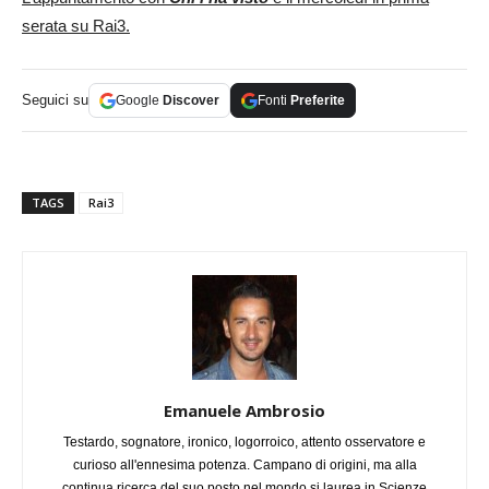
serata su Rai3.
Seguici su
Google
Discover
Fonti
Preferite
TAGS
Rai3
Emanuele Ambrosio
Testardo, sognatore, ironico, logorroico, attento osservatore e
curioso all'ennesima potenza. Campano di origini, ma alla
continua ricerca del suo posto nel mondo si laurea in Scienze