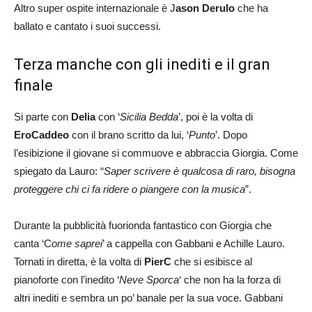
Altro super ospite internazionale è J
ason Derulo
che ha
ballato e cantato i suoi successi.
Terza manche con gli inediti e il gran
finale
Si parte con
Delia
con ‘
Sicilia Bedda
’, poi è la volta di
EroCaddeo
con il brano scritto da lui, ‘
Punto
’. Dopo
l’esibizione il giovane si commuove e abbraccia Giorgia. Come
spiegato da Lauro: “
Saper scrivere è qualcosa di raro, bisogna
proteggere chi ci fa ridere o piangere con la musica
”.
Durante la pubblicità fuorionda fantastico con Giorgia che
canta ‘C
ome saprei
’ a cappella con Gabbani e Achille Lauro.
Tornati in diretta, è la volta di
PierC
che si esibisce al
pianoforte con l’inedito ‘
Neve Sporca
‘ che non ha la forza di
altri inediti e sembra un po’ banale per la sua voce. Gabbani