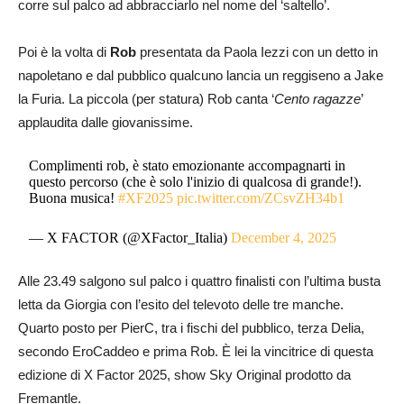
corre sul palco ad abbracciarlo nel nome del ‘saltello’.
Poi è la volta di
Rob
presentata da Paola Iezzi con un detto in
napoletano e dal pubblico qualcuno lancia un reggiseno a Jake
la Furia. La piccola (per statura) Rob canta ‘
Cento ragazze
’
applaudita dalle giovanissime.
Complimenti rob, è stato emozionante accompagnarti in
questo percorso (che è solo l'inizio di qualcosa di grande!).
Buona musica!
#XF2025
pic.twitter.com/ZCsvZH34b1
— X FACTOR (@XFactor_Italia)
December 4, 2025
Alle 23.49 salgono sul palco i quattro finalisti con l’ultima busta
letta da Giorgia con l’esito del televoto delle tre manche.
Quarto posto per PierC, tra i fischi del pubblico, terza Delia,
secondo EroCaddeo e prima Rob. È lei la vincitrice di questa
edizione di X Factor 2025, show Sky Original prodotto da
Fremantle.