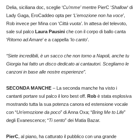
Delia, siciliana doc, sceglie ‘
Cu’mme’
mentre PierC ‘
Shallow
‘ di
Lady Gaga, EroCaddeo opta per ‘
L’emozione non ha voce
’,
Rob invece per Mina con ‘
Città vuota’
. In attesa del televoto,
sale sul palco
Laura Pausini
che con il corpo di ballo canta
‘
Ritorno ad Amare
’ e a cappella ‘
Io canto
’.
“Siete incredibili, è un sacco che non torno a Napoli, anche tu
Giorgia hai fatto un disco dedicato ai cantautori. Scegliamo le
canzoni in base alle nostre esperienze”.
SECONDA MANCHE
– La seconda manche ha visto i
cantanti portare sul palco il loro best off.
Rob
è stata esplosiva
mostrando tutta la sua potenza canora ed estensione vocale
con “
Un’emozione da poco
” di Anna Oxa; “
Bring Me to Life
”
degli Evanescence; “
Ti sento
” dei Matia Bazar.
PierC
, al piano, ha catturato il pubblico con una grande