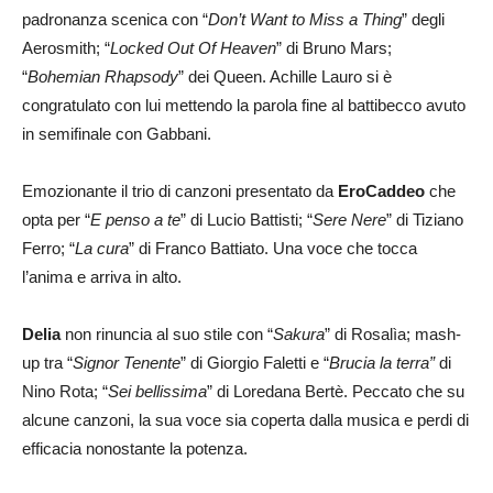
padronanza scenica con “
Don’t Want to Miss a Thing
” degli
Aerosmith; “
Locked Out Of Heaven
” di Bruno Mars;
“
Bohemian Rhapsody
” dei Queen. Achille Lauro si è
congratulato con lui mettendo la parola fine al battibecco avuto
in semifinale con Gabbani.
Emozionante il trio di canzoni presentato da
EroCaddeo
che
opta per “
E penso a te
” di Lucio Battisti; “
Sere Nere
” di Tiziano
Ferro; “
La cura
” di Franco Battiato. Una voce che tocca
l’anima e arriva in alto.
Delia
non rinuncia al suo stile con “
Sakura
” di Rosalìa; mash-
up tra “
Signor Tenente
” di Giorgio Faletti e “
Brucia la terra”
di
Nino Rota; “
Sei bellissima
” di Loredana Bertè. Peccato che su
alcune canzoni, la sua voce sia coperta dalla musica e perdi di
efficacia nonostante la potenza.