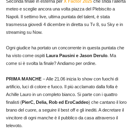
Seconda finale in esterna per
X Factor 2025
che sfida l’allerta
meteo e sceglie ancora una volta piazza del Plebiscito a
Napoli. Il settimo live, ultima puntata del talent, è stata
trasmessa giovedì 4 dicembre in diretta su Tv 8, su Sky e in
streaming su Now.
Ogni giudice ha portato un concorrente in questa puntata che
ha visto come ospiti
Laura Pausini e Jason Derulo
. Ma
come si è svolta la finale? Andiamo per ordine.
PRIMA MANCHE
– Alle 21.06 inizia lo show con fuochi di
artificio, luci di colore e fuoco. Il più acclamato dalla folla è
Achille Lauro in un completo bianco. Si parte con i quattro
finalisti (
PierC, Delia, Rob ed EroCaddeo
) che cantano il loro
brano del cuore, a seguire il best off e gli inediti. A decretare il
vincitore di ogni manche è il pubblico da casa attraverso il
televoto.