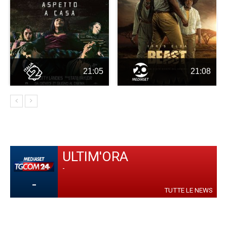
21:05
21:08
ULTIM'ORA
-
-
TUTTE LE NEWS