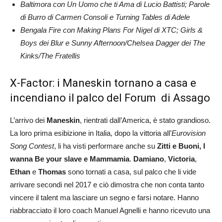
Baltimora con Un Uomo che ti Ama di Lucio Battisti; Parole
di Burro di Carmen Consoli e Turning Tables di Adele
Bengala Fire con Making Plans For Nigel di XTC; Girls &
Boys dei Blur e Sunny Afternoon/Chelsea Dagger dei The
Kinks/The Fratellis
X-Factor: i Maneskin tornano a casa e
incendiano il palco del Forum di Assago
L’arrivo dei
Maneskin
, rientrati dall’America, è stato grandioso.
La loro prima esibizione in Italia, dopo la vittoria all’
Eurovision
Song Contest
, li ha visti performare anche su
Zitti e
Buoni,
I
wanna Be your slave e Mammamia
.
Damiano
,
Victoria
,
Ethan
e
Thomas
sono tornati a casa, sul palco che li vide
arrivare secondi nel 2017 e ciò dimostra che non conta tanto
vincere il talent ma lasciare un segno e farsi notare. Hanno
riabbracciato il loro coach Manuel Agnelli e hanno ricevuto una