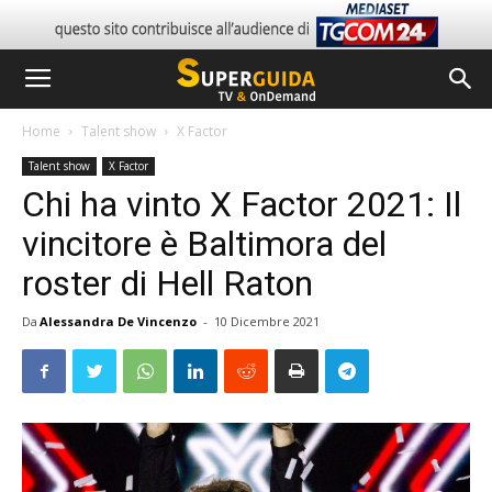
Home
Talent show
X Factor
Talent show
X Factor
Chi ha vinto X Factor 2021: Il
vincitore è Baltimora del
roster di Hell Raton
Da
Alessandra De Vincenzo
-
10 Dicembre 2021