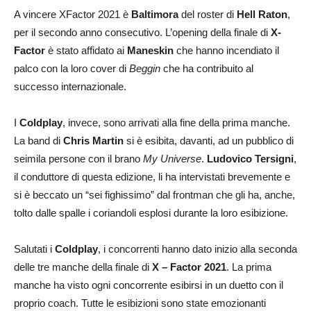
A vincere XFactor 2021 è
Baltimora
del roster di
Hell Raton
,
per il secondo anno consecutivo. L’opening della finale di
X-
Factor
è stato affidato ai
Maneskin
che hanno incendiato il
palco con la loro cover di
Beggin
che ha contribuito al
successo internazionale.
I
Coldplay
, invece, sono arrivati alla fine della prima manche.
La band di
Chris Martin
si è esibita, davanti, ad un pubblico di
seimila persone con il brano
My Universe
.
Ludovico Tersigni
,
il conduttore di questa edizione, li ha intervistati brevemente e
si è beccato un “sei fighissimo” dal frontman che gli ha, anche,
tolto dalle spalle i coriandoli esplosi durante la loro esibizione.
Salutati i
Coldplay
, i concorrenti hanno dato inizio alla seconda
delle tre manche della finale di
X – Factor 2021
. La prima
manche ha visto ogni concorrente esibirsi in un duetto con il
proprio coach. Tutte le esibizioni sono state emozionanti