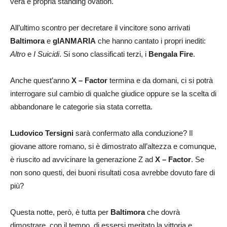
vera e propria standing ovation.
All’ultimo scontro per decretare il vincitore sono arrivati
Baltimora
e
gIANMARIA
che hanno cantato i propri inediti:
Altro
e
I Suicidi
. Si sono classificati terzi, i
Bengala Fire
.
Anche quest’anno
X – Factor
termina e da domani, ci si potrà
interrogare sul cambio di qualche giudice oppure se la scelta di
abbandonare le categorie sia stata corretta.
Ludovico
Tersigni
sarà confermato alla conduzione? Il
giovane attore romano, si è dimostrato all’altezza e comunque,
è riuscito ad avvicinare la generazione Z ad
X – Factor
. Se
non sono questi, dei buoni risultati cosa avrebbe dovuto fare di
più?
Questa notte, però, è tutta per
Baltimora
che dovrà
dimostrare, con il tempo, di essersi meritato la vittoria e