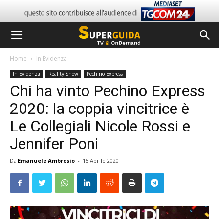
Home
In Evidenza
In Evidenza
Reality Show
Pechino Express
Chi ha vinto Pechino Express
2020: la coppia vincitrice è
Le Collegiali Nicole Rossi e
Jennifer Poni
Da
Emanuele Ambrosio
-
15 Aprile 2020