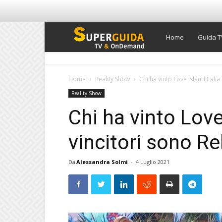
Super
Home
Guida T
Guida
Home
Reality Show
Chi ha vinto Love Island Italia
Reality Show
TV
Chi ha vinto Love
vincitori sono R
Da
Alessandra Solmi
-
4 Luglio 2021