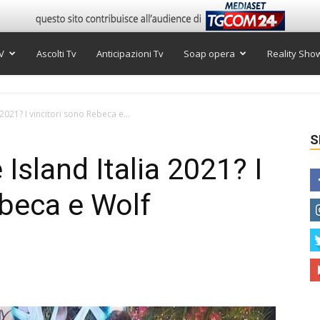
V
Ascolti Tv
Anticipazioni Tv
Soap opera
Reality Sho
 2021? I vincitori sono Rebeca e...
S
 Island Italia 2021? I
ebeca e Wolf