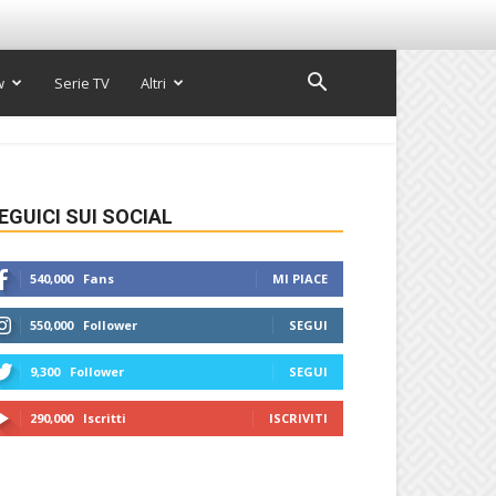
w
Serie TV
Altri
EGUICI SUI SOCIAL
540,000
Fans
MI PIACE
550,000
Follower
SEGUI
9,300
Follower
SEGUI
290,000
Iscritti
ISCRIVITI