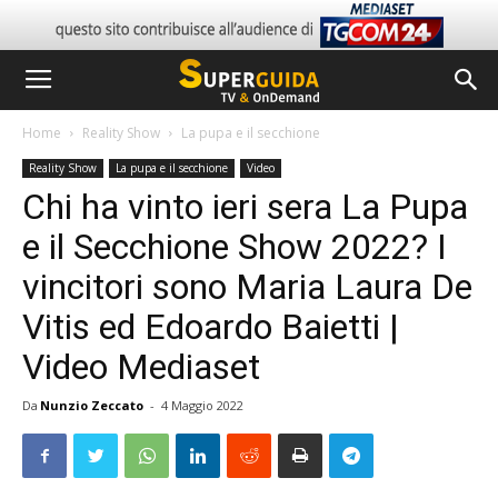
Home
Reality Show
La pupa e il secchione
Reality Show
La pupa e il secchione
Video
Chi ha vinto ieri sera La Pupa
e il Secchione Show 2022? I
vincitori sono Maria Laura De
Vitis ed Edoardo Baietti |
Video Mediaset
Da
Nunzio Zeccato
-
4 Maggio 2022