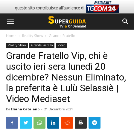
Home
Reality Show
Grande Fratello
Reality Show
Grande Fratello
Video
Grande Fratello Vip, chi è
uscito ieri sera lunedì 20
dicembre? Nessun Eliminato,
la preferita è Lulù Selassiè |
Video Mediaset
Da
Eliana Catalano
-
21 Dicembre 2021