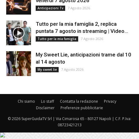
venerdì 7 agosto 2026
7 Agosto 2026
Anticipazioni Tv
Tutto per la mia famiglia 2, replica
puntata 7 agosto in streaming | Video...
7 Agosto 2026
Tutto per la mia famiglia
My Sweet Lie, anticipazioni trame dal 10
al 14 agosto
7 Agosto 2026
My sweet lie
Chi siamo
Lo staff
Contatta la redazione
Privacy
Disclaimer
Preferenze pubblicitarie
© 2026 SuperGuidaTV Srl | Via Cimarosa 65 - 80127 Napoli | C.F. P.Iva:
08723421213