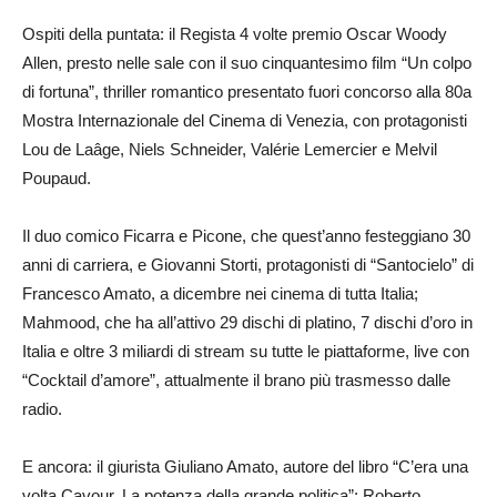
Ospiti della puntata: il Regista 4 volte premio Oscar Woody
Allen, presto nelle sale con il suo cinquantesimo film “Un colpo
di fortuna”, thriller romantico presentato fuori concorso alla 80a
Mostra Internazionale del Cinema di Venezia, con protagonisti
Lou de Laâge, Niels Schneider, Valérie Lemercier e Melvil
Poupaud.
Il duo comico Ficarra e Picone, che quest’anno festeggiano 30
anni di carriera, e Giovanni Storti, protagonisti di “Santocielo” di
Francesco Amato, a dicembre nei cinema di tutta Italia;
Mahmood, che ha all’attivo 29 dischi di platino, 7 dischi d’oro in
Italia e oltre 3 miliardi di stream su tutte le piattaforme, live con
“Cocktail d’amore”, attualmente il brano più trasmesso dalle
radio.
E ancora: il giurista Giuliano Amato, autore del libro “C’era una
volta Cavour. La potenza della grande politica”; Roberto