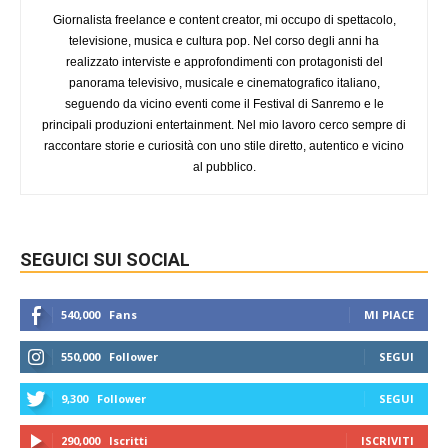
Giornalista freelance e content creator, mi occupo di spettacolo,
televisione, musica e cultura pop. Nel corso degli anni ha
realizzato interviste e approfondimenti con protagonisti del
panorama televisivo, musicale e cinematografico italiano,
seguendo da vicino eventi come il Festival di Sanremo e le
principali produzioni entertainment. Nel mio lavoro cerco sempre di
raccontare storie e curiosità con uno stile diretto, autentico e vicino
al pubblico.
SEGUICI SUI SOCIAL
540,000
Fans
MI PIACE
550,000
Follower
SEGUI
9,300
Follower
SEGUI
290,000
Iscritti
ISCRIVITI