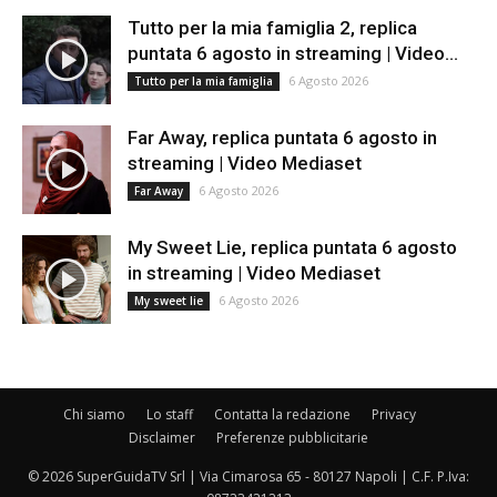
Tutto per la mia famiglia 2, replica
puntata 6 agosto in streaming | Video...
6 Agosto 2026
Tutto per la mia famiglia
Far Away, replica puntata 6 agosto in
streaming | Video Mediaset
6 Agosto 2026
Far Away
My Sweet Lie, replica puntata 6 agosto
in streaming | Video Mediaset
6 Agosto 2026
My sweet lie
Chi siamo
Lo staff
Contatta la redazione
Privacy
Disclaimer
Preferenze pubblicitarie
© 2026 SuperGuidaTV Srl | Via Cimarosa 65 - 80127 Napoli | C.F. P.Iva: