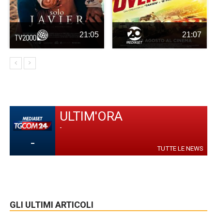
21:05
21:07
ULTIM'ORA
-
-
TUTTE LE NEWS
GLI ULTIMI ARTICOLI