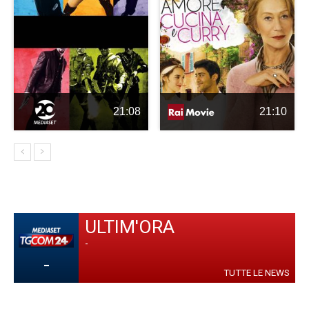
21:08
21:10
ULTIM'ORA
-
-
TUTTE LE NEWS