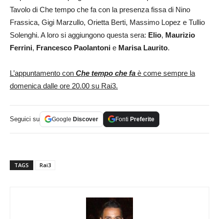
Tavolo di Che tempo che fa con la presenza fissa di Nino
Frassica, Gigi Marzullo, Orietta Berti, Massimo Lopez e Tullio
Solenghi. A loro si aggiungono questa sera:
Elio
,
Maurizio
Ferrini
,
Francesco Paolantoni
e
Marisa Laurito
.
L’appuntamento con
Che tempo che fa
è come sempre la
domenica dalle ore 20.00 su Rai3.
Seguici su
Google
Discover
Fonti
Preferite
TAGS
Rai3