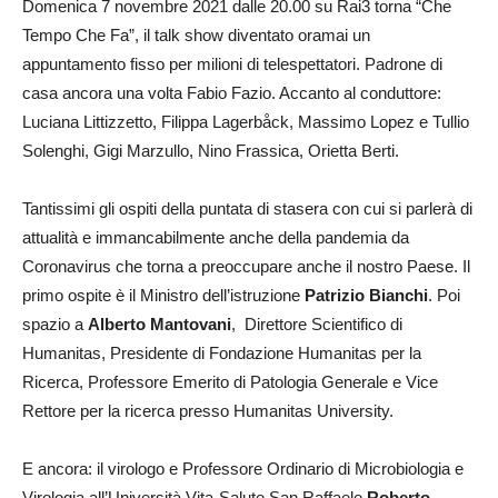
Domenica 7 novembre 2021 dalle 20.00 su Rai3 torna “Che
Tempo Che Fa”, il talk show diventato oramai un
appuntamento fisso per milioni di telespettatori. Padrone di
casa ancora una volta Fabio Fazio. Accanto al conduttore:
Luciana Littizzetto, Filippa Lagerbåck, Massimo Lopez e Tullio
Solenghi, Gigi Marzullo, Nino Frassica, Orietta Berti.
Tantissimi gli ospiti della puntata di stasera con cui si parlerà di
attualità e immancabilmente anche della pandemia da
Coronavirus che torna a preoccupare anche il nostro Paese. Il
primo ospite è il Ministro dell’istruzione
Patrizio Bianchi
. Poi
spazio a
Alberto Mantovani
, Direttore Scientifico di
Humanitas, Presidente di Fondazione Humanitas per la
Ricerca, Professore Emerito di Patologia Generale e Vice
Rettore per la ricerca presso Humanitas University.
E ancora: il virologo e Professore Ordinario di Microbiologia e
Virologia all’Università Vita-Salute San Raffaele
Roberto