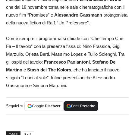
che dal 18 novembre torna nelle sale cinematografiche con il
nuovo film “Promises” e
Alessandro Gassmann
protagonista
della nuova fiction di Rai1 “Un Professore”.
Come sempre il programma si chiude con “Che Tempo Che
Fa – Il tavolo” con la presenza fissa di: Nino Frassica, Gigi
Marzullo, Orietta Berti, Massimo Lopez e Tullio Solenghi. Tra
gli ospiti del tavolo:
Francesco Paolantoni
,
Stefano De
Martino
e
Stash dei
The Kolors
, che ha lanciato il nuovo
singolo “Leoni al sole”. Infine presenti anche Alessandro
Gassmann e Simona Marchini.
Seguici su
Google
Discover
Fonti
Preferite
TAGS
Rai3