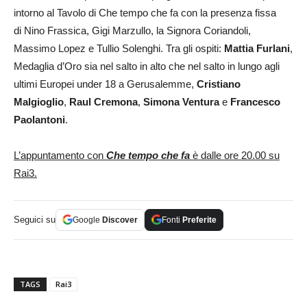
intorno al Tavolo di Che tempo che fa con la presenza fissa
di Nino Frassica, Gigi Marzullo, la Signora Coriandoli,
Massimo Lopez e Tullio Solenghi. Tra gli ospiti:
Mattia Furlani
,
Medaglia d’Oro sia nel salto in alto che nel salto in lungo agli
ultimi Europei under 18 a Gerusalemme,
Cristiano
Malgioglio
,
Raul Cremona
,
Simona Ventura
e
Francesco
Paolantoni
.
L’appuntamento con
Che tempo che fa
è dalle ore 20.00 su
Rai3.
Seguici su
Google
Discover
Fonti
Preferite
TAGS
Rai3