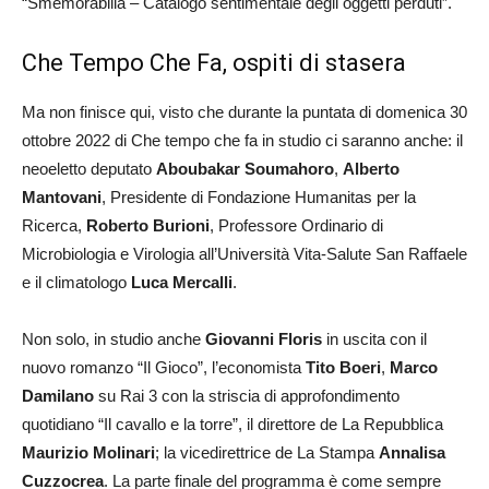
“Smemorabilia – Catalogo sentimentale degli oggetti perduti”.
Che Tempo Che Fa, ospiti di stasera
Ma non finisce qui, visto che durante la puntata di domenica 30
ottobre 2022 di Che tempo che fa in studio ci saranno anche: il
neoeletto deputato
Aboubakar Soumahoro
,
Alberto
Mantovani
, Presidente di Fondazione Humanitas per la
Ricerca,
Roberto Burioni
, Professore Ordinario di
Microbiologia e Virologia all’Università Vita-Salute San Raffaele
e il climatologo
Luca Mercalli
.
Non solo, in studio anche
Giovanni Floris
in uscita con il
nuovo romanzo “Il Gioco”, l’economista
Tito Boeri
,
Marco
Damilano
su Rai 3 con la striscia di approfondimento
quotidiano “Il cavallo e la torre”, il direttore de La Repubblica
Maurizio Molinari
; la vicedirettrice de La Stampa
Annalisa
Cuzzocrea
. La parte finale del programma è come sempre