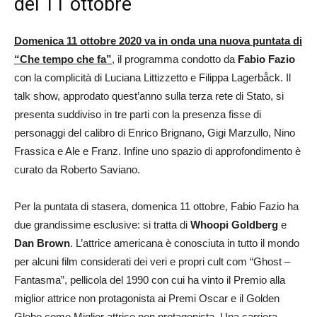
del 11 ottobre
Domenica 11 ottobre 2020 va in onda una nuova puntata di
“Che tempo che fa”
, il programma condotto da
Fabio Fazio
con la complicità di Luciana Littizzetto e Filippa Lagerbåck. Il
talk show, approdato quest’anno sulla terza rete di Stato, si
presenta suddiviso in tre parti con la presenza fisse di
personaggi del calibro di Enrico Brignano, Gigi Marzullo, Nino
Frassica e Ale e Franz. Infine uno spazio di approfondimento è
curato da Roberto Saviano.
Per la puntata di stasera, domenica 11 ottobre, Fabio Fazio ha
due grandissime esclusive: si tratta di
Whoopi Goldberg
e
Dan Brown
. L’attrice americana è conosciuta in tutto il mondo
per alcuni film considerati dei veri e propri cult com “Ghost –
Fantasma”, pellicola del 1990 con cui ha vinto il Premio alla
miglior attrice non protagonista ai Premi Oscar e il Golden
Globe come Miglior attrice non protagonista. Una carriera