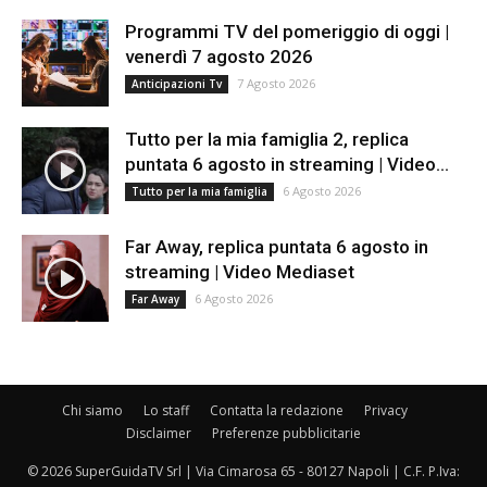
Programmi TV del pomeriggio di oggi |
venerdì 7 agosto 2026
7 Agosto 2026
Anticipazioni Tv
Tutto per la mia famiglia 2, replica
puntata 6 agosto in streaming | Video...
6 Agosto 2026
Tutto per la mia famiglia
Far Away, replica puntata 6 agosto in
streaming | Video Mediaset
6 Agosto 2026
Far Away
Chi siamo
Lo staff
Contatta la redazione
Privacy
Disclaimer
Preferenze pubblicitarie
© 2026 SuperGuidaTV Srl | Via Cimarosa 65 - 80127 Napoli | C.F. P.Iva: