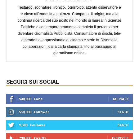
Testardo, sognatore, ironico, logorroico, attento osservatore e
curioso all'ennesima potenza. Campano di origini, ma alla
continua ricerca del suo posto nel mondo si laurea in Scienze
Politiche e contemporaneamente completa il percorso per
diventare Giornalista Pubblicista. Consumatore di dischi, tele-
dipendente, appassionato di cinema e serie tv. Diverse le
collaborazioni: dalla carta stampata fino al passaggio al
giornalismo online.
SEGUICI SUI SOCIAL
540,000
Fans
MI PIACE
550,000
Follower
SEGUI
9,300
Follower
SEGUI
290,000
Iscritti
ISCRIVITI