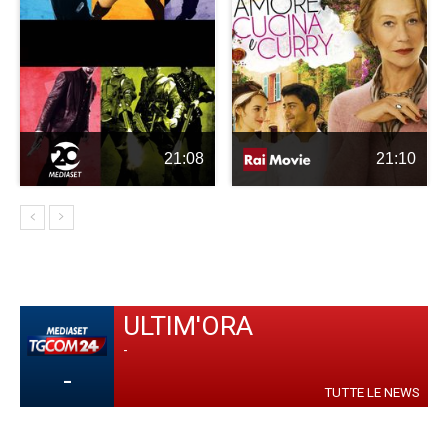
21:08
21:10
ULTIM'ORA
-
-
TUTTE LE NEWS