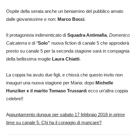
Ospite della serata anche un beniamino del pubblico amato
dalle giovanissime e non:
Marco Bocci
.
Il protagonista indimenticato di
Squadra Antimafia
,
Domenico
Calcaterra
e di “
Solo”
nuova fiction di canale 5 che approderà
presto su canale 5 per la seconda stagione sarà in compagnia
della bellissima moglie
Laura Chiatti
.
La coppia ha avuto due figli, e chissà che questo invito non
inauguri una nuova stagione per Maria: dopo
Michelle
Hunziker e il marito Tomaso Trussard
i ecco un’altra coppia
celebre!!
A
ppuntamento dunque per sabato 17 febbraio 2018 in prime
time su canale 5. Chi ha il coraggio di mancare?