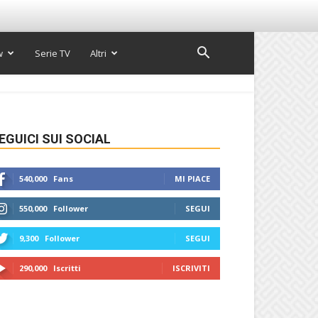
w
Serie TV
Altri
EGUICI SUI SOCIAL
540,000
Fans
MI PIACE
550,000
Follower
SEGUI
9,300
Follower
SEGUI
290,000
Iscritti
ISCRIVITI