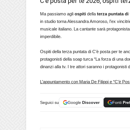
C’è posta per te 2026, ospiti t
Ma passiamo agli
ospiti
della
terza puntata di
in studio torna Alessandra Amoroso, l’ex vincitr
musicale italiano. La cantante sarà protagonist
imperdibile.
Ospiti della terza puntata di C’è posta per te anc
protagonisti della soap turca “La forza di una do
dinanzi alla tv. I tre attori saranno i protagonisti
L’appuntamento con Maria De Filippi e “C’è Post
Seguici su
Google
Discover
Fonti
Pre