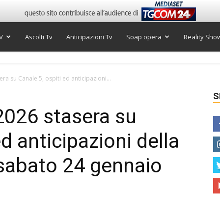
V
Ascolti Tv
Anticipazioni Tv
Soap opera
Reality Sho
ra su Canale 5, ospiti ed anticipazioni...
S
 2026 stasera su
ed anticipazioni della
 sabato 24 gennaio