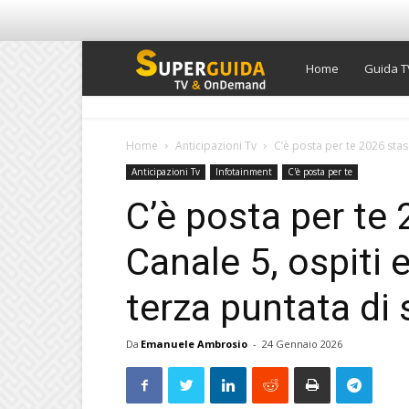
Super
Home
Guida T
Guida
Home
Anticipazioni Tv
C’è posta per te 2026 stase
Anticipazioni Tv
Infotainment
C'è posta per te
TV
C’è posta per te
Canale 5, ospiti 
terza puntata di
Da
Emanuele Ambrosio
-
24 Gennaio 2026