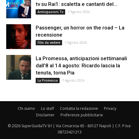
tv su Rai1: scaletta e cantanti del...
7 Agosto 2026
Anticipazioni Tv
Passenger, un horror on the road – La
recensione
7 Agosto 2026
Film da vedere
La Promessa, anticipazioni settimanali
dall’8 al 14 agosto: Ricardo lascia la
tenuta, torna Pia
7 Agosto 2026
La Promessa
Chi siamo
Lo staff
Contatta la redazione
Privacy
Disclaimer
Preferenze pubblicitarie
© 2026 SuperGuidaTV Srl | Via Cimarosa 65 - 80127 Napoli | C.F. P.Iva:
08723421213