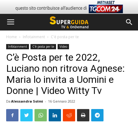
Home
Infotainment
C'è posta per te
Infotainment
C'è posta per te
Video
C’è Posta per te 2022,
Luciano non ritrova Agnese:
Maria lo invita a Uomini e
Donne | Video Witty Tv
Da
Alessandra Solmi
-
16 Gennaio 2022