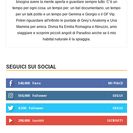
bisogna avere la mente aperta e guardare sempre tutto. C’è un
tempo per ogni cosa: un tempo per un bel documentario, un tempo
per un talk polito e un tempo per Gemma e Giorgio o il GF Vip.
Potrei riguardare all'infinito le puntate di Grey’s Anatomy e Una
Mamma per amica. Divisa fra Emilia Romagna e Abruzzo, amo
viaggiare e scoprire piccoli angoli di Paradiso anche se il mio
habitat naturale è la spiaggia.
SEGUICI SUI SOCIAL
540,000
Fans
MI PIACE
550,000
Follower
SEGUI
9,300
Follower
SEGUI
290,000
Iscritti
ISCRIVITI