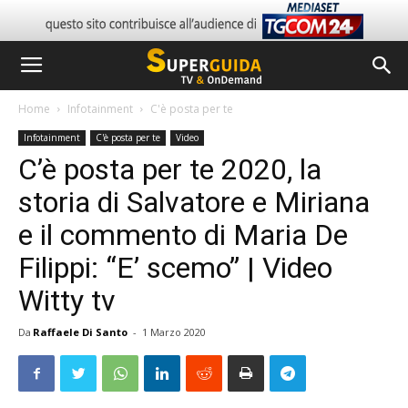
Home
Infotainment
C'è posta per te
Infotainment
C'è posta per te
Video
C’è posta per te 2020, la
storia di Salvatore e Miriana
e il commento di Maria De
Filippi: “E’ scemo” | Video
Witty tv
Da
Raffaele Di Santo
-
1 Marzo 2020