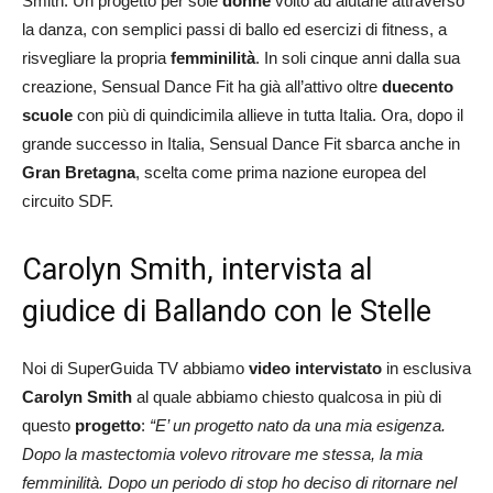
Smith. Un progetto per sole
donne
volto ad aiutarle attraverso
la danza, con semplici passi di ballo ed esercizi di fitness, a
risvegliare la propria
femminilità
. In soli cinque anni dalla sua
creazione, Sensual Dance Fit ha già all’attivo oltre
duecento
scuole
con più di quindicimila allieve in tutta Italia. Ora, dopo il
grande successo in Italia, Sensual Dance Fit sbarca anche in
Gran Bretagna
, scelta come prima nazione europea del
circuito SDF.
Carolyn Smith, intervista al
giudice di Ballando con le Stelle
Noi di SuperGuida TV abbiamo
video intervistato
in esclusiva
Carolyn Smith
al quale abbiamo chiesto qualcosa in più di
questo
progetto
:
“E’ un progetto nato da una mia esigenza.
Dopo la mastectomia volevo ritrovare me stessa, la mia
femminilità. Dopo un periodo di stop ho deciso di ritornare nel