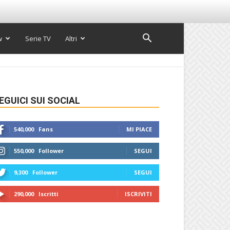
w
Serie TV
Altri
EGUICI SUI SOCIAL
540,000
Fans
MI PIACE
550,000
Follower
SEGUI
9,300
Follower
SEGUI
290,000
Iscritti
ISCRIVITI