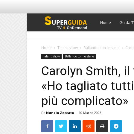
Super
Home
Guida T
Guida
Home
Talent show
Ballando con le stelle
Carol
Talent show
Ballando con le stelle
TV
Carolyn Smith, il
«Ho tagliato tutti
più complicato»
Da
Nunzio Zeccato
-
10 Marzo 2023