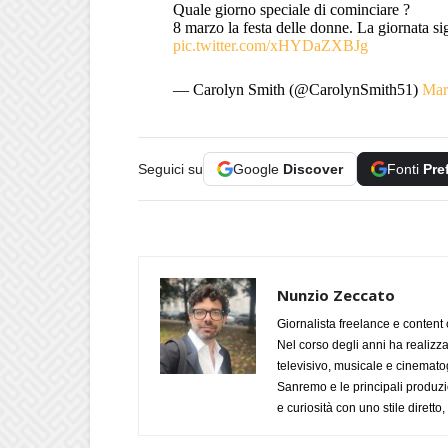
Quale giorno speciale di cominciare ?
8 marzo la festa delle donne. La giornata sig
pic.twitter.com/xHYDaZXBJg
— Carolyn Smith (@CarolynSmith51)
Mar
Seguici su
Google
Discover
Fonti
Pre
Nunzio Zeccato
Giornalista freelance e content 
Nel corso degli anni ha realizz
televisivo, musicale e cinematog
Sanremo e le principali produzi
e curiosità con uno stile diretto