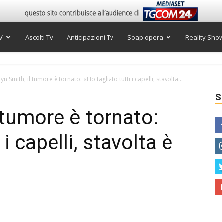
V
Ascolti Tv
Anticipazioni Tv
Soap opera
Reality Sho
yn Smith, il tumore è tornato: «Ho tagliato tutti i capelli, stavolta...
S
 tumore è tornato:
 i capelli, stavolta è