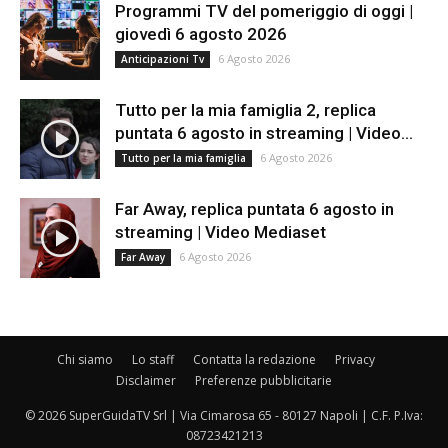
Programmi TV del pomeriggio di oggi |
giovedì 6 agosto 2026
6 Agosto 2026
Anticipazioni Tv
Tutto per la mia famiglia 2, replica
puntata 6 agosto in streaming | Video...
6 Agosto 2026
Tutto per la mia famiglia
Far Away, replica puntata 6 agosto in
streaming | Video Mediaset
6 Agosto 2026
Far Away
Chi siamo
Lo staff
Contatta la redazione
Privacy
Disclaimer
Preferenze pubblicitarie
© 2026 SuperGuidaTV Srl | Via Cimarosa 65 - 80127 Napoli | C.F. P.Iva:
08723421213