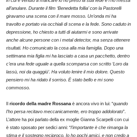
in cui è venuto a mancare io ho preso la sua fede e l’ho messa
all’anulare. Durante il film ‘Benedetta follia’ con la Pastorelli
giravamo una scena con il mare mosso. Un’onda mi ha
travolto e portato via occhiali di scena e la fede. Sono caduto in
depressione, ho chiesto a tutti di aiutarmi e sono arrivate
anche alcune persone con i metal detector, ma senza ottenere
risultati. Ho comunicato la cosa alla mia famiglia. Dopo una
settimana mia figlia mi ha lasciato a casa un pacchetto, dentro
c’era una fede uguale a quella scomparsa con scritto ‘Loro da
lassù, noi da quaggiù’. Ha voluto lenire il mio dolore. Questo
pensiero mi ha ridato il sorriso. È stato bello e mi sono
commosso.
Il
ricordo della madre Rossana
è ancora vivo in lui: “
quando
l’ho persa recitavo meccanicamente, ero troppo addolorato
”.
L’attore ha poi parlato della ex moglie Gianna Scarpelli con cui
è stato sposato per sedici anni: “
l’importante è che rimanga la
stima e il sostegno reciproco. Io ho pochi amici, e non credo a