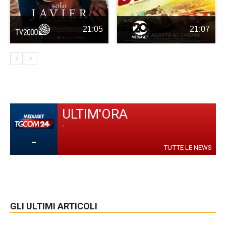
21:05
21:07
ULTIM'ORA
-
-
TUTTE LE NEWS
GLI ULTIMI ARTICOLI