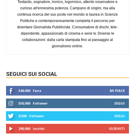
Testardo, sognatore, ironico, logorroico, attento osservatore e
curioso all'ennesima potenza. Campano di origini, ma alla
continua ricerca del suo posto nel mondo si laurea in Scienze
Politiche e contemporaneamente completa il percorso per
diventare Giornalista Pubblicista. Consumatore di dischi, tele-
dipendente, appassionato di cinema e serie tv. Diverse le
collaborazioni: dalla carta stampata fino al passaggio al
giornalismo online.
SEGUICI SUI SOCIAL
540,000
Fans
MI PIACE
550,000
Follower
SEGUI
9,300
Follower
SEGUI
290,000
Iscritti
ISCRIVITI