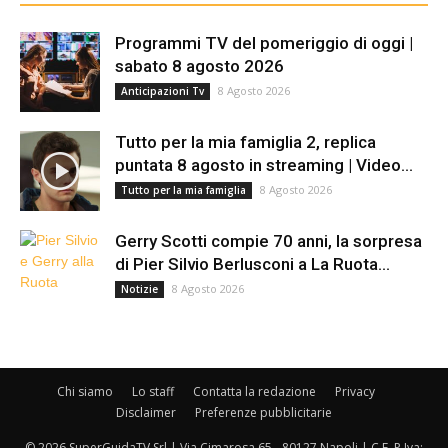
Programmi TV del pomeriggio di oggi |
sabato 8 agosto 2026
8 Agosto 2026
Anticipazioni Tv
Tutto per la mia famiglia 2, replica
puntata 8 agosto in streaming | Video...
8 Agosto 2026
Tutto per la mia famiglia
Gerry Scotti compie 70 anni, la sorpresa
di Pier Silvio Berlusconi a La Ruota...
8 Agosto 2026
Notizie
Chi siamo
Lo staff
Contatta la redazione
Privacy
Disclaimer
Preferenze pubblicitarie
© 2026 SuperGuidaTV Srl | Via Cimarosa 65 - 80127 Napoli | C.F. P.Iva: