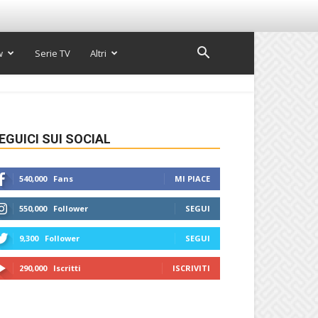
w
Serie TV
Altri
EGUICI SUI SOCIAL
540,000
Fans
MI PIACE
550,000
Follower
SEGUI
9,300
Follower
SEGUI
290,000
Iscritti
ISCRIVITI