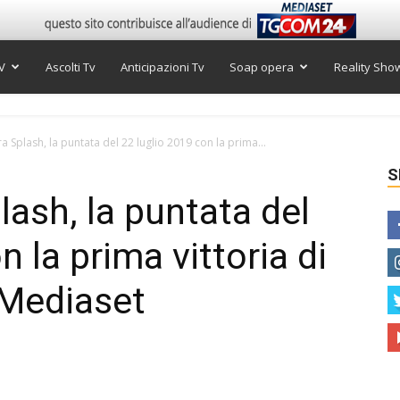
V
Ascolti Tv
Anticipazioni Tv
Soap opera
Reality Sho
a Splash, la puntata del 22 luglio 2019 con la prima...
S
lash, la puntata del
n la prima vittoria di
 Mediaset