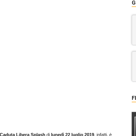
G
F
Caduta Libera Splash
di
lunedì 22 luglio 2019
, infatti, è