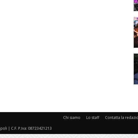
Chi siamo
Lo staff
Contatta la redazi
oli | C.F. P.Iva: 08723421213