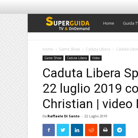
Super
Home
Guida T
Guida
Home
Game Show
Caduta Libera
Caduta Liber
Game Show
Caduta Libera
Video
TV
Caduta Libera Sp
22 luglio 2019 co
Christian | video
Da
Raffaele Di Santo
-
22 Luglio 2019