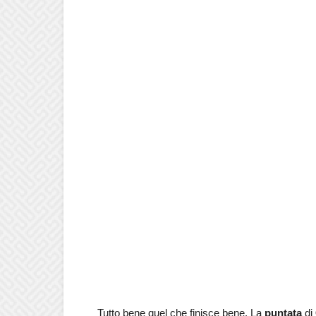
Tutto bene quel che finisce bene. La
puntata
di