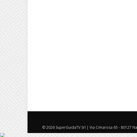
© 2026 SuperGuidaTV Srl | Via Cimarosa 65 - 80127 Nap