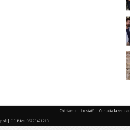
Chi siamo
Lo staff
Contatta la redazi
oli | C.F. P.Iva: 08723421213