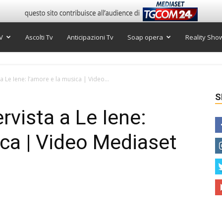
V
Ascolti Tv
Anticipazioni Tv
Soap opera
Reality Sho
 a Le Iene: l’amore e la musica | Video...
S
ervista a Le Iene:
ica | Video Mediaset