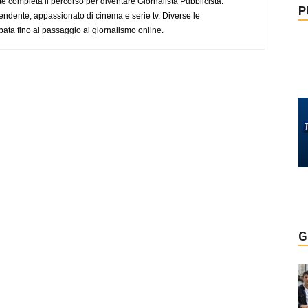
completa il percorso per diventare Giornalista Pubblicista.
P
endente, appassionato di cinema e serie tv. Diverse le
pata fino al passaggio al giornalismo online.
G