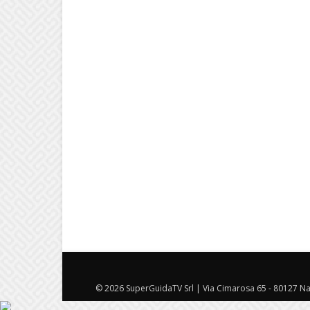
© 2026 SuperGuidaTV Srl | Via Cimarosa 65 - 80127 Nap