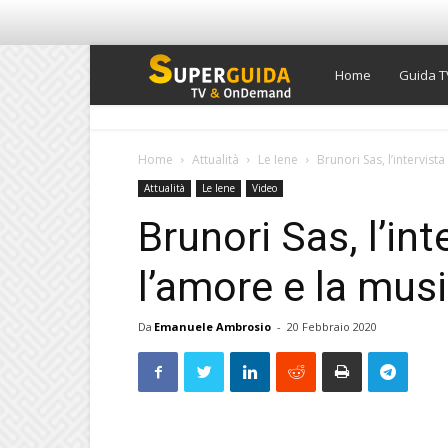
Super
Home
Guida T
Guida
Home
Attualità
Le Iene
Brunori Sas, l’intervista
Attualità
Le Iene
Video
TV
Brunori Sas, l’int
l’amore e la mus
Da
Emanuele Ambrosio
-
20 Febbraio 2020