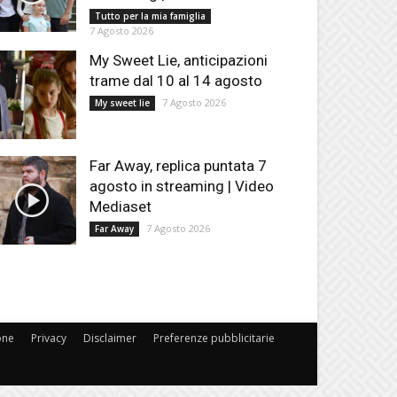
Tutto per la mia famiglia
7 Agosto 2026
My Sweet Lie, anticipazioni
trame dal 10 al 14 agosto
7 Agosto 2026
My sweet lie
Far Away, replica puntata 7
agosto in streaming | Video
Mediaset
7 Agosto 2026
Far Away
one
Privacy
Disclaimer
Preferenze pubblicitarie