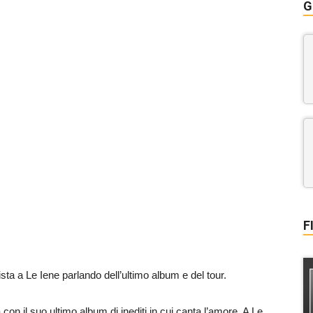
G
F
sta a Le Iene parlando dell’ultimo album e del tour.
a con il suo ultimo album di inediti in cui canta l’amore. A Le