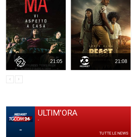
21:05
21:08
ULTIM'ORA
-
-
TUTTE LE NEWS