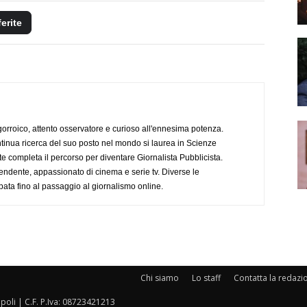
ferite
ogorroico, attento osservatore e curioso all'ennesima potenza.
tinua ricerca del suo posto nel mondo si laurea in Scienze
completa il percorso per diventare Giornalista Pubblicista.
endente, appassionato di cinema e serie tv. Diverse le
pata fino al passaggio al giornalismo online.
Chi siamo
Lo staff
Contatta la redazi
oli | C.F. P.Iva: 08723421213