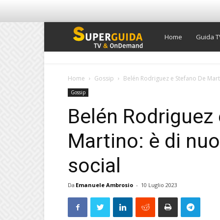
Super
Home
Guida T
Guida
Home
Gossip
Belén Rodriguez e Stefano De Martino
Gossip
TV
Belén Rodriguez 
Martino: è di nuov
social
Da
Emanuele Ambrosio
-
10 Luglio 2023