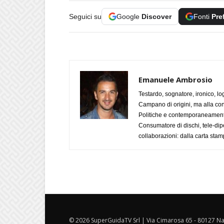
Seguici su
Google
Discover
Fonti
Pre
Emanuele Ambrosio
Testardo, sognatore, ironico, l
Campano di origini, ma alla con
Politiche e contemporaneamente 
Consumatore di dischi, tele-dip
collaborazioni: dalla carta stam
© 2026 SuperGuidaTV Srl | Via Cimarosa 65 - 80127 Nap