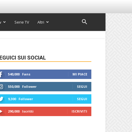
w
Serie TV
Altri
EGUICI SUI SOCIAL
540,000
Fans
MI PIACE
550,000
Follower
SEGUI
9,300
Follower
SEGUI
290,000
Iscritti
ISCRIVITI