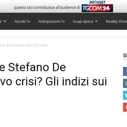
V
Ascolti Tv
Anticipazioni Tv
Soap opera
Reality Sho
: è di nuovo crisi? Gli indizi...
S
e Stefano De
o crisi? Gli indizi sui