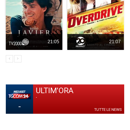
21:05
21:07
ULTIM'ORA
-
-
TUTTE LE NEWS