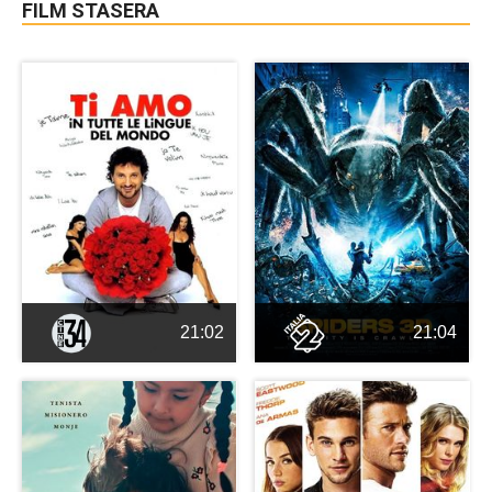
FILM STASERA
21:02
21:04